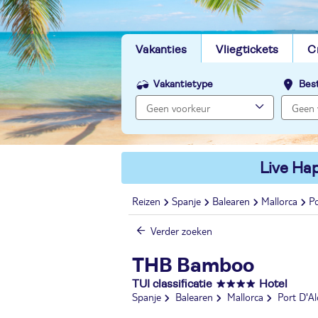
Vakanties
Vliegtickets
C
Vakantietype
Bes
Live Hap
Reizen
Spanje
Balearen
Mallorca
Po
Verder zoeken
THB Bamboo
TUI classificatie
Hotel
Spanje
Balearen
Mallorca
Port D'Al