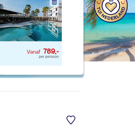
nd jouw ideale vakantie
Zoeken
 p. kind