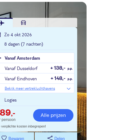
Zo 4 okt 2026
8 dagen (7 nachten)
Vanaf Amsterdam
Vanaf Dusseldorf
+ 138,-
p.p.
Vanaf Eindhoven
+ 148,-
p.p.
Bekijk meer vertrekluchthavens
Logies
789
,-
Alle prijzen
r persoon
e verplichte kosten inbegrepen!
Bewaren
Delen