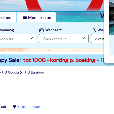
vi
ruises
Meer reizen
temming
Wanneer?
Wie?
py Sale:
tot 1000,- korting p. boeking + 100,-
rt D'Alcudia
THB Bamboo
cudia
Bekijk op kaart