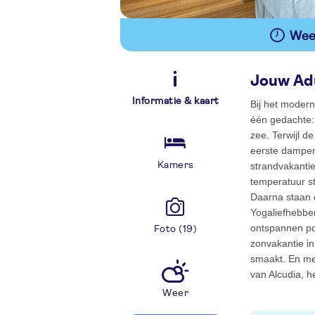
Wees
Jouw Adu
Informatie & kaart
Bij het moder
één gedachte: 
zee. Terwijl d
eerste dampend
Kamers
strandvakantie
temperatuur st
Daarna staan d
Yogaliefhebber
ontspannen po
Foto (19)
zonvakantie in
smaakt. En met
van Alcudia, h
Weer