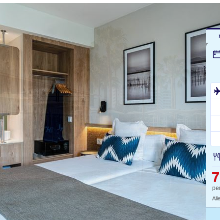
pe
All