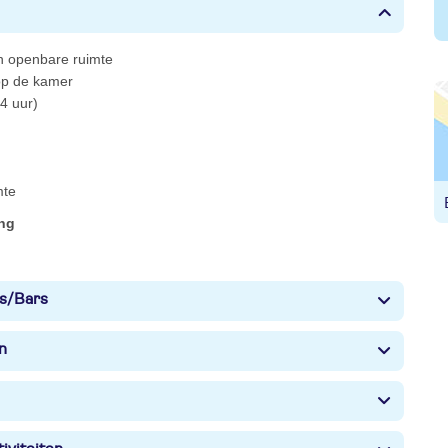
 in openbare ruimte
 op de kamer
4 uur)
mte
ing
s/Bars
n