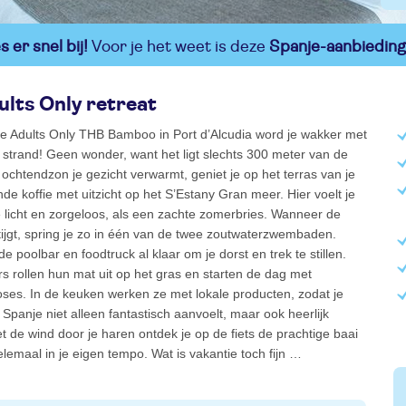
 er snel bij!
Voor je het weet is deze
Spanje-aanbieding
lts Only retreat
ne Adults Only THB Bamboo in Port d’Alcudia word je wakker met
strand! Geen wonder, want het ligt slechts 300 meter van de
e ochtendzon je gezicht verwarmt, geniet je op het terras van je
e koffie met uitzicht op het S’Estany Gran meer. Hier voelt je
 licht en zorgeloos, als een zachte zomerbries. Wanneer de
ijgt, spring je zo in één van de twee zoutwaterzwembaden.
e poolbar en foodtruck al klaar om je dorst en trek te stillen.
s rollen hun mat uit op het gras en starten de dag met
ses. In de keuken werken ze met lokale producten, zodat je
 Spanje niet alleen fantastisch aanvoelt, maar ook heerlijk
 de wind door je haren ontdek je op de fiets de prachtige baai
elemaal in je eigen tempo. Wat is vakantie toch fijn …