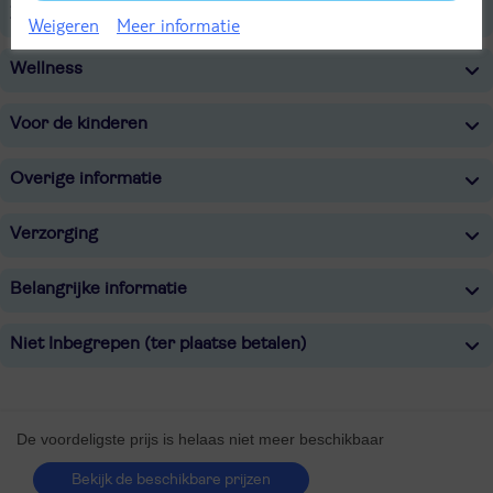
Zwembaden
Weigeren
Meer informatie
Wellness
Voor de kinderen
Overige informatie
Verzorging
Belangrijke informatie
Niet Inbegrepen (ter plaatse betalen)
De voordeligste prijs is helaas niet meer beschikbaar
Bekijk de beschikbare prijzen