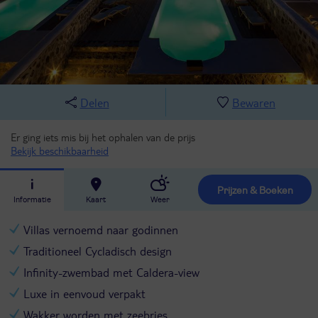
Delen
Bewaren
Er ging iets mis bij het ophalen van de prijs
Bekijk beschikbaarheid
Prijzen & Boeken
Informatie
Kaart
Weer
Villas vernoemd naar godinnen
Traditioneel Cycladisch design
Infinity-zwembad met Caldera-view
Luxe in eenvoud verpakt
Wakker worden met zeebries