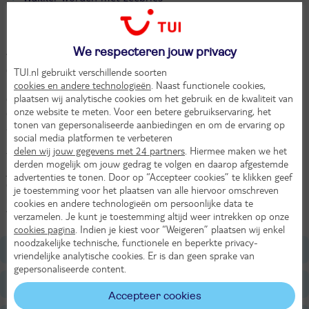
Massage? Yes please!
Hier aan de adembenemende kliffen van Megalochori op Santorini
We respecteren jouw privacy
vind je Thermes Luxury Villas & Spa. Het infinity-zwembad nodigt je
direct uit voor een duik met uitzicht dat je Instagram-volgers jaloers
TUI.nl gebruikt verschillende soorten
maakt. Het water lijkt zo de horizon in te verdwijnen, terwijl jij
cookies en andere technologieën
. Naast functionele cookies,
plaatsen wij analytische cookies om het gebruik en de kwaliteit van
dobbert tussen hemel en aarde. In je suite spelen wit, blauw, steen
onze website te meten. Voor een betere gebruikservaring, het
en hout een grote rol. Traditioneel? Ja. Saai? Absoluut niet. Het is
tonen van gepersonaliseerde aanbiedingen en om de ervaring op
alsof een Griekse oma en een hippe designer samen de inrichting
social media platformen te verbeteren
hebben bedacht – en dat werkt verrassend goed. Worden de
delen wij jouw gegevens met 24 partners
. Hiermee maken we het
Thermes Luxury Villas & Spa je hang-out deze zomer? Rek je uit op
derden mogelijk om jouw gedrag te volgen en daarop afgestemde
je ligstoel, sluit je ogen en laat de Griekse zon je huid verwarmen.
advertenties te tonen. Door op “Accepteer cookies” te klikken geef
Of boek die massage waar je schouders al weken om smeken. Hier
je toestemming voor het plaatsen van alle hiervoor omschreven
in je eigen stukje Santorini-paradijs bepaal jij het tempo.
cookies en andere technologieën om persoonlijke data te
Vakantiemodus aan en genieten maar.
verzamelen. Je kunt je toestemming altijd weer intrekken op onze
cookies pagina
. Indien je kiest voor “Weigeren” plaatsen wij enkel
noodzakelijke technische, functionele en beperkte privacy-
Ligging
vriendelijke analytische cookies. Er is dan geen sprake van
gepersonaliseerde content.
Faciliteiten
Accepteer cookies