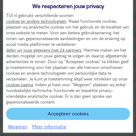
water voor de deur.
We respecteren jouw privacy
TUI.nl gebruikt verschillende soorten
Ligging
cookies en andere technologieën
. Naast functionele cookies,
plaatsen wij analytische cookies om het gebruik en de kwaliteit van
Faciliteiten
onze website te meten. Voor een betere gebruikservaring, het
tonen van gepersonaliseerde aanbiedingen en om de ervaring op
social media platformen te verbeteren
Restaurants/Bars
delen wij jouw gegevens met 24 partners
. Hiermee maken we het
derden mogelijk om jouw gedrag te volgen en daarop afgestemde
advertenties te tonen. Door op “Accepteer cookies” te klikken geef
Zwembaden
je toestemming voor het plaatsen van alle hiervoor omschreven
cookies en andere technologieën om persoonlijke data te
Wellness
verzamelen. Je kunt je toestemming altijd weer intrekken op onze
cookies pagina
. Indien je kiest voor “Weigeren” plaatsen wij enkel
noodzakelijke technische, functionele en beperkte privacy-
Sport & Activiteiten
vriendelijke analytische cookies. Er is dan geen sprake van
gepersonaliseerde content.
Voor de kinderen
Accepteer cookies
Overige informatie
Weigeren
Meer informatie