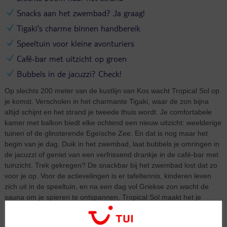
Snacks aan het zwembad? Ja graag!
Tigaki's charme binnen handbereik
Speeltuin voor kleine avonturiers
Café-bar met uitzicht op groen
Bubbels in de jacuzzi? Check!
Op slechts 200 meter van de kustlijn van Kos wacht Tropical Sol op
je komst. Verscholen in het charmante Tigaki, waar de zon bijna
altijd schijnt en het strand je tweede thuis wordt. Je comfortabele
kamer met balkon biedt elke ochtend een nieuw uitzicht: weelderige
tuinen of de glinsterende Egeïsche Zee. En dat is nog maar het
begin van je dag. Duik in het zwembad, laat bubbels je omringen in
de jacuzzi of geniet van een verfrissend drankje in de café-bar met
tuinzicht. Trek gekregen? De snackbar bij het zwembad lost dat zo
voor je op. Voor de actievelingen is er tafeltennis, kinderen leven
zich uit in de speeltuin, en na een dag vol Griekse zon wacht de
sauna om je spieren te ontspannen. Tropical Sol maakt het je
makkelijk: alles draait hier om ontspannen, genieten en het beste
uit Tigaki halen – met zijn witte zandstranden en helderblauwe