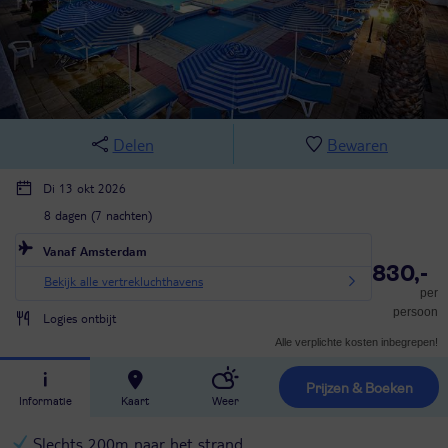
Delen
Bewaren
Di 13 okt 2026
8 dagen (7 nachten)
Vanaf Amsterdam
830,-
Bekijk alle vertrekluchthavens
per
persoon
Logies ontbijt
Alle verplichte kosten inbegrepen!
Prijzen & Boeken
Informatie
Kaart
Weer
Slechts 200m naar het strand