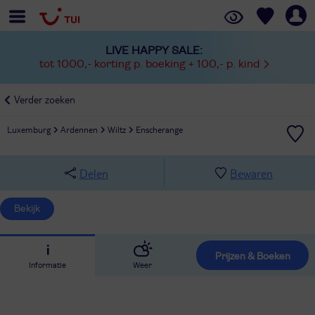
LIVE HAPPY SALE:
tot 1000,- korting p. boeking + 100,- p. kind
Verder zoeken
Luxemburg
Ardennen
Wiltz
Enscherange
Delen
Bewaren
Bekijk
Prijzen & Boeken
Informatie
Weer