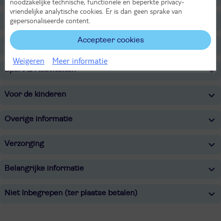
noodzakelijke technische, functionele en beperkte privacy-
vriendelijke analytische cookies. Er is dan geen sprake van
gepersonaliseerde content.
Restaurants/Bars
Accepteer cookies
Wellness
Weigeren
Meer informatie
Sport & Activiteiten
Voor de kinderen
Overige informatie
Verzorging
Belangrijke informatie
Niet Inbegrepen (ter plaatse betalen)