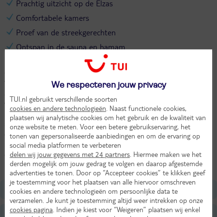
Prachtig uitzicht op de Elzas
Comfortabele kamers
Proef van de streekgerechten
Ontspan in de sauna en hamam
Hoog tussen de wijngaarden van de Elzas, met het prachtige
Château du Haut-Koenigsbourg bijna binnen handbereik, ligt hotel
Val-Vignes Haut-Koenigsbourg, The Originals Relais. Zodra je
We respecteren jouw privacy
aankomt, word je getrakteerd op een panoramisch uitzicht over de
TUI.nl gebruikt verschillende soorten
wijnranken, het dorp Saint-Hippolyte en de uitgestrekte Elzas. In
cookies en andere technologieën
. Naast functionele cookies,
restaurant La Table de Val-Vignes draait alles om verse,
plaatsen wij analytische cookies om het gebruik en de kwaliteit van
seizoensgebonden gerechten. Dat wordt smullen. Buiten lonkt het
onze website te meten. Voor een betere gebruikservaring, het
grote terras. Zoek een plekje, bestel een drankje en geniet van het
tonen van gepersonaliseerde aanbiedingen en om de ervaring op
mooie uitzicht. Aan het eind van de dag kom je tot rust in de sauna
social media platformen te verbeteren
delen wij jouw gegevens met 24 partners
. Hiermee maken we het
of hammam van Val-Vignes Haut-Koenigsbourg. Daarna val je
derden mogelijk om jouw gedrag te volgen en daarop afgestemde
heerlijk in slaap in je comfortabele kamer.
advertenties te tonen. Door op “Accepteer cookies” te klikken geef
je toestemming voor het plaatsen van alle hiervoor omschreven
Ligging
cookies en andere technologieën om persoonlijke data te
verzamelen. Je kunt je toestemming altijd weer intrekken op onze
cookies pagina
. Indien je kiest voor “Weigeren” plaatsen wij enkel
Faciliteiten