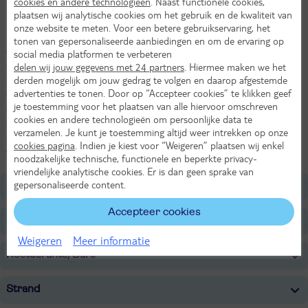
cookies en andere technologieën
. Naast functionele cookies,
In het centrum gelegen
plaatsen wij analytische cookies om het gebruik en de kwaliteit van
onze website te meten. Voor een betere gebruikservaring, het
Hotel Verdi ligt aan de kust van het Italiaanse Jesolo. Het beschikt
tonen van gepersonaliseerde aanbiedingen en om de ervaring op
over traditioneel ingerichte kamers en zeer vriendelijk personeel.
social media platformen te verbeteren
Ga lekker zonnen aan het strand terwijl de kids aan het zwemmen
delen wij jouw gegevens met 24 partners
. Hiermee maken we het
derden mogelijk om jouw gedrag te volgen en daarop afgestemde
zijn in de zee. In het centrum van Jesolo vind je veel leuke winkels
advertenties te tonen. Door op “Accepteer cookies” te klikken geef
en restaurants in de lieftallige straten. Hier kan je heerlijk uit eten
je toestemming voor het plaatsen van alle hiervoor omschreven
gaan, of een lekker drankje drinken. En vergeet niet een bezoekje
cookies en andere technologieën om persoonlijke data te
aan één van de mooiste steden van Italië te brengen; Venetië ligt
verzamelen. Je kunt je toestemming altijd weer intrekken op onze
op ongeveer een uur afstand met de auto. Een bezoek aan deze
cookies pagina
. Indien je kiest voor “Weigeren” plaatsen wij enkel
wereldberoemde stad kan natuurlijk missen van je To Do list.
noodzakelijke technische, functionele en beperkte privacy-
vriendelijke analytische cookies. Er is dan geen sprake van
gepersonaliseerde content.
Ligging
Accepteer cookies
Faciliteiten
Weigeren
Meer informatie
Restaurants/Bars
Strand