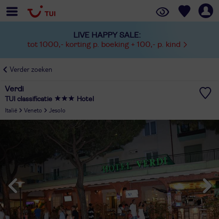
LIVE HAPPY SALE:
tot 1000,- korting p. boeking + 100,- p. kind
Verder zoeken
Verdi
TUI classificatie
Hotel
Italië
Veneto
Jesolo