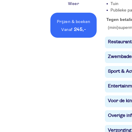
Tuin
Weer
Publieke pa
Tegen betal
Prijzen
& boeken
(mini)superm
245,-
vanaf
Restaurant
Zwembade
Sport & Act
Entertainm
Voor de ki
Overige in
Verzorging