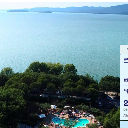
pe
All