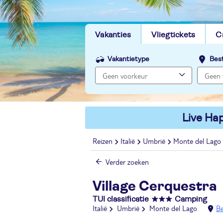
Vakanties
Vliegtickets
C
Vakantietype
Bes
Live Hap
Reizen
Italië
Umbrië
Monte del Lago
Verder zoeken
Village Cerquestra
TUI classificatie
Camping
Italië
Umbrië
Monte del Lago
Be