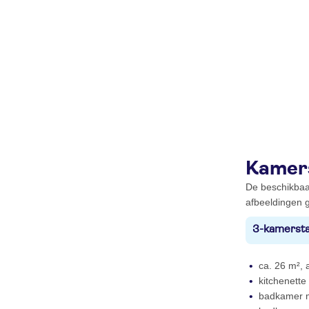
Kamer
De beschikbaa
afbeeldingen g
3-kamersta
ca. 26 m², a
kitchenette
badkamer m