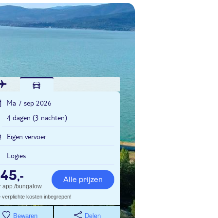
Ma 7 sep 2026
4 dagen (3 nachten)
Eigen vervoer
Logies
245
,-
Alle prijzen
r app./bungalow
e verplichte kosten inbegrepen!
Bewaren
Delen