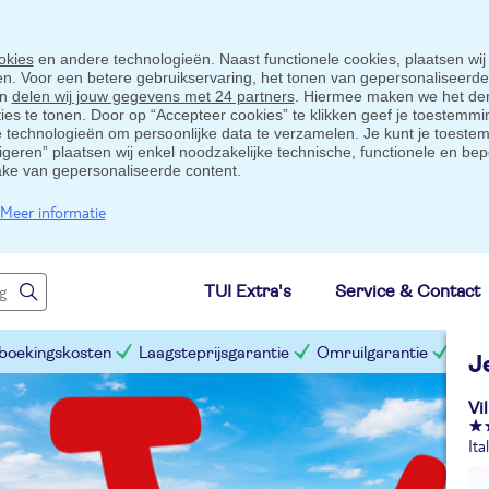
okies
en andere technologieën. Naast functionele cookies, plaatsen wij
ten. Voor een betere gebruikservaring, het tonen van gepersonaliseerd
en
delen wij jouw gegevens met 24 partners
. Hiermee maken we het der
s te tonen. Door op “Accepteer cookies” te klikken geef je toestemmin
technologieën om persoonlijke data te verzamelen. Je kunt je toestem
eigeren” plaatsen wij enkel noodzakelijke technische, functionele en bep
ake van gepersonaliseerde content.
Meer informatie
TUI Extra's
Service & Contact
 boekingskosten
Laagsteprijsgarantie
Omruilgarantie
Slim
J
Vi
Ita