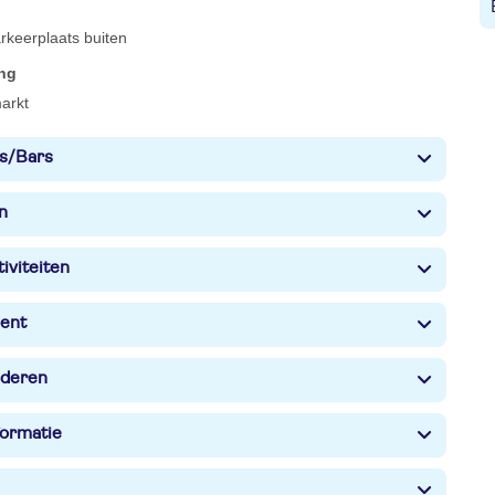
rkeerplaats buiten
ing
arkt
s/Bars
n
iviteiten
ent
nderen
formatie