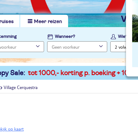
vi
ruises
Meer reizen
temming
Wanneer?
Wie?
py Sale:
tot 1000,- korting p. boeking + 100,-
Village Cerquestra
kijk op kaart