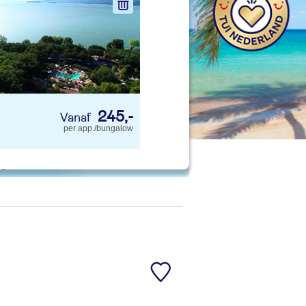
nd jouw ideale vakantie
Zoeken
245,-
per app./bungalow
 p. kind