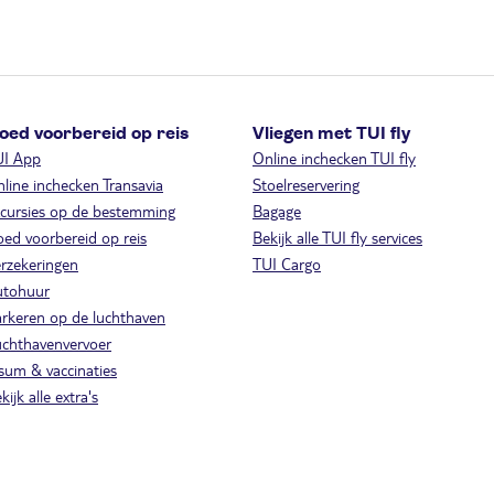
oed voorbereid op reis
Vliegen met TUI fly
UI App
Online inchecken TUI fly
line inchecken Transavia
Stoelreservering
cursies op de bestemming
Bagage
ed voorbereid op reis
Bekijk alle TUI fly services
rzekeringen
TUI Cargo
utohuur
rkeren op de luchthaven
chthavenvervoer
sum & vaccinaties
kijk alle extra's