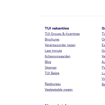
TUI vakanties
G
TUI Groups & Incentives
T
Brochures
On
Verantwoorder reizen
Ex
Last minute
Go
Actievoorwaarden
Ve
Blog
A
Sitemap
Pa
TUI België
Lu
Vi
Reisbureau
Be
Veelgestelde vragen