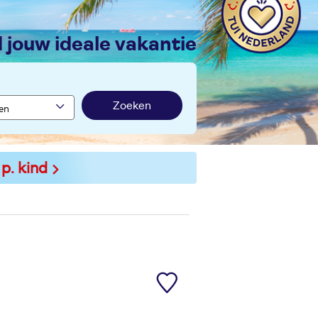
nd jouw ideale vakantie
Zoeken
 p. kind