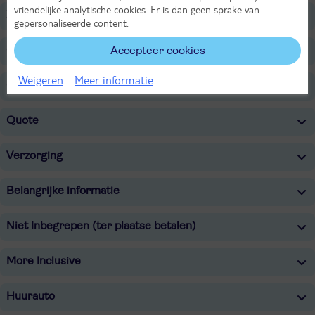
vriendelijke analytische cookies. Er is dan geen sprake van
Zwembaden
gepersonaliseerde content.
Onafhankelijk duurzaamheidslabel
Accepteer cookies
Weigeren
Meer informatie
Overige informatie
Quote
Verzorging
Belangrijke informatie
Niet Inbegrepen (ter plaatse betalen)
More Inclusive
Huurauto