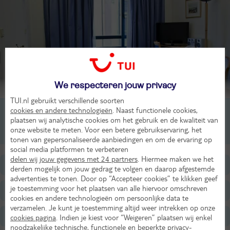
We respecteren jouw privacy
Beoordeling van 28 TUI-gasten
TUI.nl gebruikt verschillende soorten
cookies en andere technologieën
. Naast functionele cookies,
2-kamerappartement, One Bedroom, 3-4 pers
plaatsen wij analytische cookies om het gebruik en de kwaliteit van
onze website te meten. Voor een betere gebruikservaring, het
1-kamer appartement, Studio, 1-2 pers
tonen van gepersonaliseerde aanbiedingen en om de ervaring op
social media platformen te verbeteren
delen wij jouw gegevens met 24 partners
. Hiermee maken we het
Ligging
derden mogelijk om jouw gedrag te volgen en daarop afgestemde
advertenties te tonen. Door op “Accepteer cookies” te klikken geef
je toestemming voor het plaatsen van alle hiervoor omschreven
Faciliteiten
cookies en andere technologieën om persoonlijke data te
verzamelen. Je kunt je toestemming altijd weer intrekken op onze
Restaurants/Bars
cookies pagina
. Indien je kiest voor “Weigeren” plaatsen wij enkel
noodzakelijke technische, functionele en beperkte privacy-