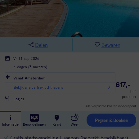
Delen
Bewaren
Vr 11 sep 2026
4 dagen (3 nachten)
Vanaf Amsterdam
617,-
Bekijk alle vertrekluchthavens
per
persoon
Logies
Alle verplichte kosten inbegrepen!
8,8
Prijzen & Boeken
Informatie
Beoordelingen
Kaart
Weer
Gratis stadswandeling Lissabon (beperkt beschikbaar)