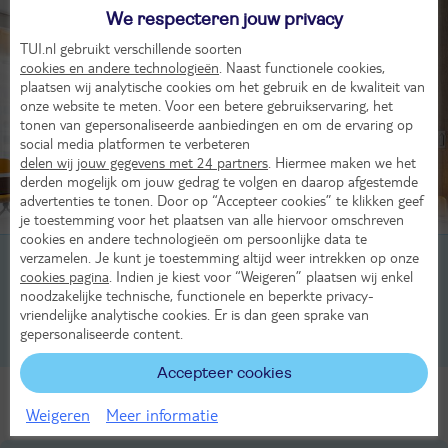
We respecteren jouw privacy
TUI.nl gebruikt verschillende soorten
cookies en andere technologieën
. Naast functionele cookies,
plaatsen wij analytische cookies om het gebruik en de kwaliteit van
onze website te meten. Voor een betere gebruikservaring, het
tonen van gepersonaliseerde aanbiedingen en om de ervaring op
social media platformen te verbeteren
delen wij jouw gegevens met 24 partners
. Hiermee maken we het
derden mogelijk om jouw gedrag te volgen en daarop afgestemde
advertenties te tonen. Door op “Accepteer cookies” te klikken geef
Beoordeling van 3 TUI-gasten
je toestemming voor het plaatsen van alle hiervoor omschreven
cookies en andere technologieën om persoonlijke data te
verzamelen. Je kunt je toestemming altijd weer intrekken op onze
2-persoonskamer, Deluxe, 1-3 pers
cookies pagina
. Indien je kiest voor “Weigeren” plaatsen wij enkel
noodzakelijke technische, functionele en beperkte privacy-
2-persoonskamer, Deluxe City View, 1-3 pers
vriendelijke analytische cookies. Er is dan geen sprake van
gepersonaliseerde content.
2-persoonskamer, Palm Beachfront View, 2-3 pers
Accepteer cookies
Alle Kamers
Weigeren
Meer informatie