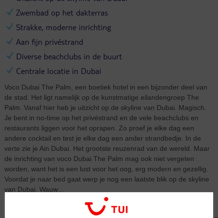
Zwembad op het dakterras
Strakke, moderne inrichting
Aan fijn privéstrand
Diverse beachclubs in de buurt
Centrale locatie in Dubai
Voco Dubai The Palm, een boetiek hotel in een bijzonder deel van
de stad. Het ligt namelijk op de kunstmatige eilandengroep The
Palm. Vanaf hier heb je uitzicht op de skyline van Dubai. Magisch.
Je bent in no-time op het privéstrand en de vele beachclubs en
restaurants liggen voor het oprapen. Zo proef je elke dag een
andere cocktail en test je elke dag een ander strandbedje. In de
verte zie je Ain Dubai. Het grootste reuzenrad van de wereld. Maar
de inrichting van voco Dubai The Palm mag ook niet vergeten
worden, want het is een lust voor het oog, erg modern en gezellig.
Voordat je naar bed gaat werp je nog een laatste blik op de skyline
van Dubai. Wauw…
Kamers (7)