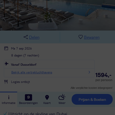
Delen
Bewaren
Ma 7 sep 2026
8 dagen (7 nachten)
Vanaf Dusseldorf
Bekijk alle vertrekluchthavens
1594,-
per persoon
Logies ontbijt
Alle verplichte kosten inbegrepen!
9
Prijzen & Boeken
Informatie
Beoordelingen
Kaart
Weer
Uitzicht op de skyline van Dubai