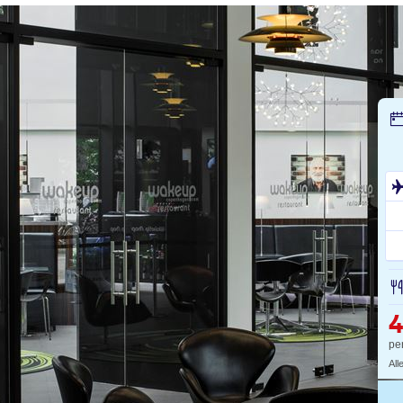
4
pe
All