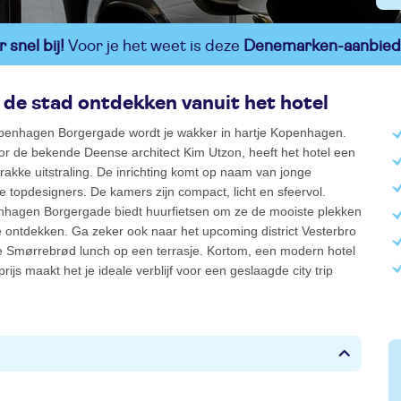
 snel bij!
Voor je het weet is deze
Denemarken-aanbied
 de stad ontdekken vanuit het hotel
enhagen Borgergade wordt je wakker in hartje Kopenhagen.
r de bekende Deense architect Kim Utzon, heeft het hotel een
akke uitstraling. De inrichting komt op naam van jonge
 topdesigners. De kamers zijn compact, licht en sfeervol.
agen Borgergade biedt huurfietsen om ze de mooiste plekken
e ontdekken. Ga zeker ook naar het upcoming district Vesterbro
e Smørrebrød lunch op een terrasje. Kortom, een modern hotel
prijs maakt het je ideale verblijf voor een geslaagde city trip