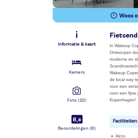
Wees er
Fietsend
Informatie & kaart
In Wakeup Cop
Ontworpen doo
moderne en str
Scandinavische
Kamers
Wakeup Copenh
de local way t
voor een vers
voor een fijne 
Kopenhagen!
Foto (22)
8,
8
Faciliteiten
Beoordelingen (8)
Airco