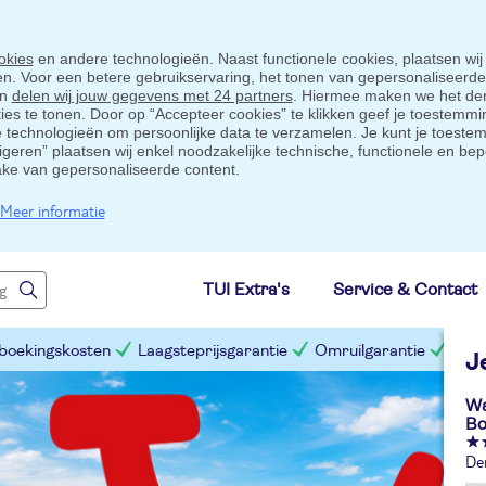
okies
en andere technologieën. Naast functionele cookies, plaatsen wij
ten. Voor een betere gebruikservaring, het tonen van gepersonaliseerd
en
delen wij jouw gegevens met 24 partners
. Hiermee maken we het der
s te tonen. Door op “Accepteer cookies” te klikken geef je toestemmin
technologieën om persoonlijke data te verzamelen. Je kunt je toestem
eigeren” plaatsen wij enkel noodzakelijke technische, functionele en bep
ake van gepersonaliseerde content.
Meer informatie
TUI Extra's
Service & Contact
 boekingskosten
Laagsteprijsgarantie
Omruilgarantie
Slim
J
Wa
Bo
De