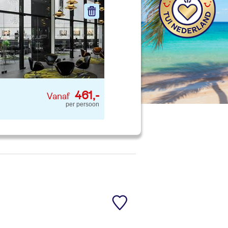
nd jouw ideale vakantie
Zoeken
461,-
per persoon
 p. kind