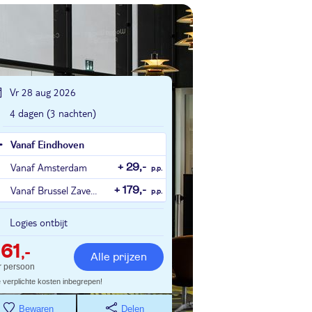
Vr 28 aug 2026
4 dagen (3 nachten)
Vanaf Eindhoven
Vanaf Amsterdam
+ 29,-
p.p.
Vanaf Brussel Zaventem
+ 179,-
p.p.
Logies ontbijt
61
,-
Alle prijzen
r persoon
e verplichte kosten inbegrepen!
Bewaren
Delen