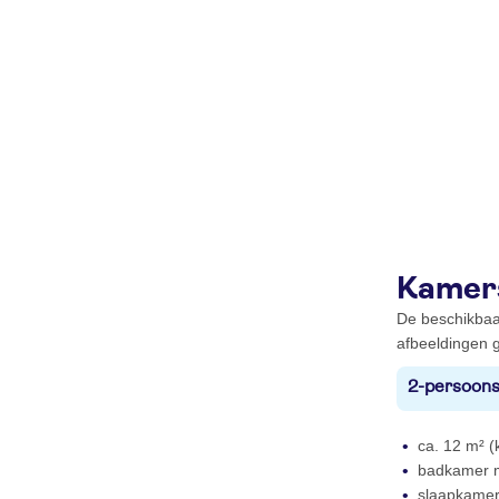
Kamer
De beschikbaa
afbeeldingen g
2-persoons
ca. 12 m² (
badkamer m
slaapkamer