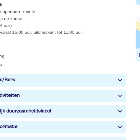
ek
 in openbare ruimte
 op de kamer
4 uur)
vanaf 15:00 uur, uitchecken: tot 11:00 uur
ing
e
s/Bars
iviteiten
ijk duurzaamheidslabel
formatie