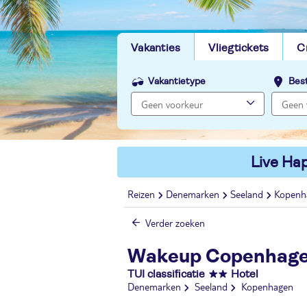
Vakanties
Vliegtickets
C
Vakantietype
Bes
Live Hap
Reizen
Denemarken
Seeland
Kopenh
Verder zoeken
Wakeup Copenhage
TUI classificatie
Hotel
Denemarken
Seeland
Kopenhagen