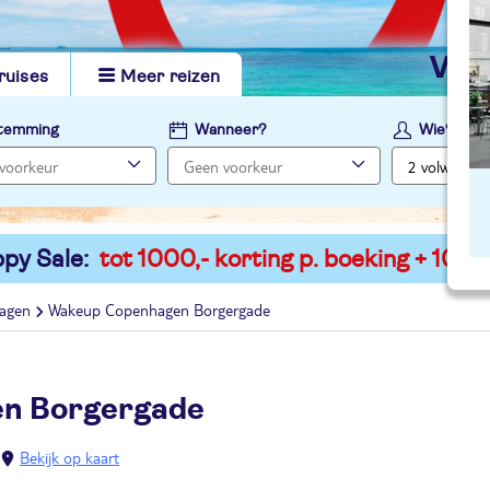
vi
ruises
Meer reizen
temming
Wanneer?
Wie?
py Sale:
tot 1000,- korting p. boeking + 100,-
agen
Wakeup Copenhagen Borgergade
n Borgergade
Bekijk op kaart