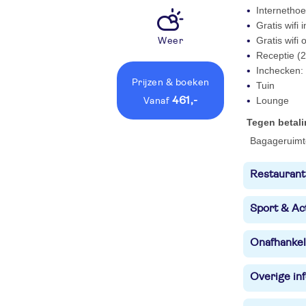
Internetho
Gratis wifi
Gratis wifi
Weer
Receptie (2
Inchecken: 
Prijzen
& boeken
Tuin
461,-
Lounge
vanaf
Tegen betal
Bagageruimt
Restaurant
Sport & Act
Onafhankel
Overige in