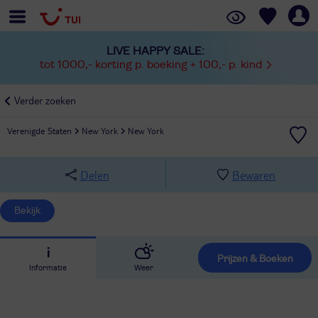
LIVE HAPPY SALE:
tot 1000,- korting p. boeking + 100,- p. kind
Verder zoeken
Verenigde Staten
New York
New York
Delen
Bewaren
Bekijk
Prijzen & Boeken
Informatie
Weer