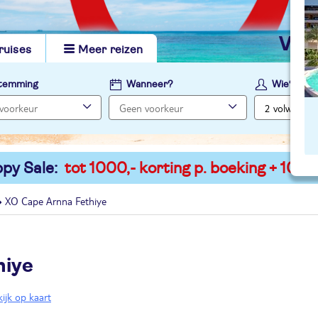
vi
ruises
Meer reizen
temming
Wanneer?
Wie?
py Sale:
tot 1000,- korting p. boeking + 100,-
XO Cape Arnna Fethiye
hiye
ijk op kaart