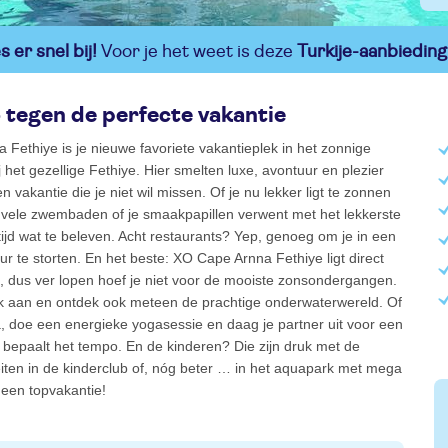
 er snel bij!
Voor je het weet is deze
Turkije-aanbieding
o tegen de perfecte vakantie
Fethiye is je nieuwe favoriete vakantieplek in het zonnige
ij het gezellige Fethiye. Hier smelten luxe, avontuur en plezier
 vakantie die je niet wil missen. Of je nu lekker ligt te zonnen
e vele zwembaden of je smaakpapillen verwent met het lekkerste
altijd wat te beleven. Acht restaurants? Yep, genoeg om je in een
uur te storten. En het beste: XO Cape Arnna Fethiye ligt direct
, dus ver lopen hoef je niet voor de mooiste zonsondergangen.
ak aan en ontdek ook meteen de prachtige onderwaterwereld. Of
a, doe een energieke yogasessie en daag je partner uit voor een
ij bepaalt het tempo. En de kinderen? Die zijn druk met de
teiten in de kinderclub of, nóg beter … in het aquapark met mega
 een topvakantie!