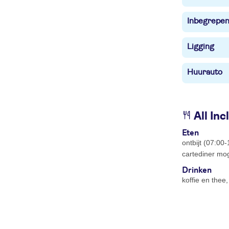
Inbegrepe
Ligging
Huurauto
All Inc
Eten
ontbijt (07:00
cartediner mog
Drinken
koffie en thee