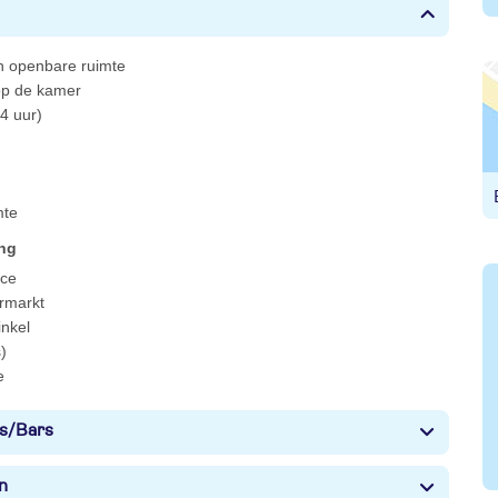
 in openbare ruimte
 op de kamer
4 uur)
mte
ing
ce
rmarkt
nkel
)
e
s/Bars
n