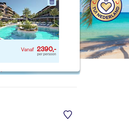
nd jouw ideale vakantie
Zoeken
2390,-
per persoon
 p. kind