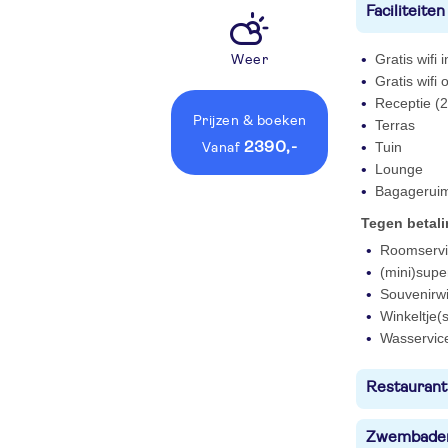
Faciliteiten
Gratis wifi
Weer
Gratis wifi
Receptie (2
Prijzen
& boeken
Terras
2390,-
Tuin
vanaf
Lounge
Bagagerui
Tegen betal
Roomservi
(mini)supe
Souvenirwi
Winkeltje(s
Wasservic
Restaurant
Zwembade