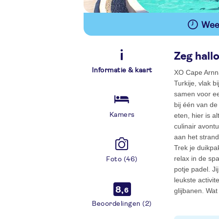
Wees
Zeg hall
Informatie & kaart
XO Cape Arnna 
Turkije, vlak b
samen voor een
bij één van d
Kamers
eten, hier is 
culinair avont
aan het strand
Trek je duikp
relax in de sp
Foto (46)
potje padel. J
leukste activi
8,
glijbanen. Wat
6
Beoordelingen (2)