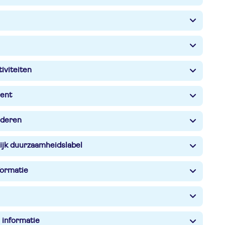
iviteiten
ent
nderen
ijk duurzaamheidslabel
formatie
 informatie