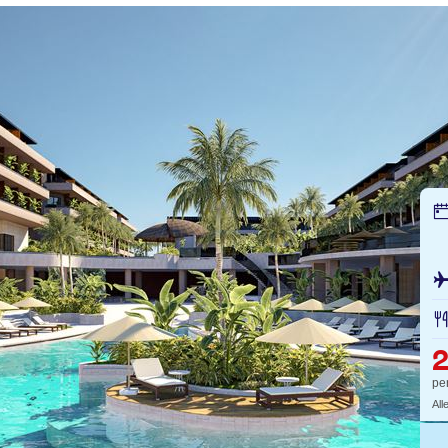
pe
All