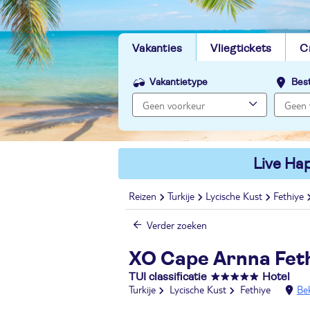
Vakanties
Vliegtickets
C
Vakantietype
Bes
Live Hap
Reizen
Turkije
Lycische Kust
Fethiye
Verder zoeken
XO Cape Arnna Fet
TUI classificatie
Hotel
Turkije
Lycische Kust
Fethiye
Bek