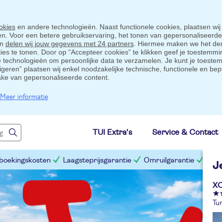
okies
en andere technologieën. Naast functionele cookies, plaatsen wij
ten. Voor een betere gebruikservaring, het tonen van gepersonaliseerd
en
delen wij jouw gegevens met 24 partners
. Hiermee maken we het der
s te tonen. Door op “Accepteer cookies” te klikken geef je toestemmin
technologieën om persoonlijke data te verzamelen. Je kunt je toestem
eigeren” plaatsen wij enkel noodzakelijke technische, functionele en bep
ake van gepersonaliseerde content.
Meer informatie
TUI Extra's
Service & Contact
 boekingskosten
Laagsteprijsgarantie
Omruilgarantie
Slim
J
XO
Tur