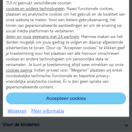
TUI.nl gebruikt verschillende soorten
Heerlijk wandelen door de bergen
cookies en andere technologieën
. Naast functionele cookies,
Midden in de natuur
plaatsen wij analytische cookies om het gebruik en de kwaliteit van
onze website te meten. Voor een betere gebruikservaring, het
Uniek bergdorp
tonen van gepersonaliseerde aanbiedingen en om de ervaring op
social media platformen te verbeteren
Een thuis ver van huis. Dat is Yttersvingen in Kvitfjell. De stijlvolle
delen wij jouw gegevens met 24 partners
. Hiermee maken we het
appartementen zorgen ervoor dat je verblijf in Noorwegen fijn voelt.
derden mogelijk om jouw gedrag te volgen en daarop afgestemde
Een heerlijke plek om wakker te worden en om terug te komen na
advertenties te tonen. Door op “Accepteer cookies” te klikken geef
een dag in de buitenlucht. De omgeving is in de zomer erg mooi en
je toestemming voor het plaatsen van alle hiervoor omschreven
zeer geschikt om te mountainbiken. Maar er zijn ook wandelpaden
cookies en andere technologieën om persoonlijke data te
in overvloed. Maak bijvoorbeeld een wandeling door de bergen of
verzamelen. Je kunt je toestemming altijd weer intrekken op onze
ga voor een wandeling langs de heldere Gudbrandsdalslågen rivier.
cookies pagina
. Indien je kiest voor “Weigeren” plaatsen wij enkel
’s Avonds kies je uit een van de restaurants in Kvitfjell voor een
noodzakelijke technische, functionele en beperkte privacy-
welverdiend diner.
vriendelijke analytische cookies. Er is dan geen sprake van
gepersonaliseerde content.
Ligging
Accepteer cookies
Faciliteiten
Weigeren
Meer informatie
Voor de kinderen