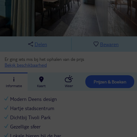
Delen
Bewaren
Er ging iets mis bij het ophalen van de prijs
Bekijk beschikbaarheid
Prijzen & Boeken
Informatie
Kaart
Weer
Modern Deens design
Hartje stadscentrum
Dichtbij Tivoli Park
Gezellige sfeer
Lokale bieren bij de bar