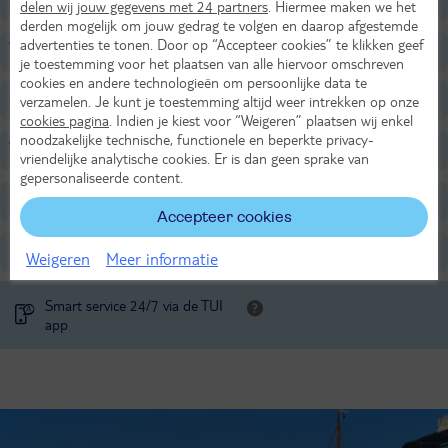
delen wij jouw gegevens met 24 partners
. Hiermee maken we het
derden mogelijk om jouw gedrag te volgen en daarop afgestemde
advertenties te tonen. Door op “Accepteer cookies” te klikken geef
Voor de kinderen
je toestemming voor het plaatsen van alle hiervoor omschreven
cookies en andere technologieën om persoonlijke data te
Overige informatie
verzamelen. Je kunt je toestemming altijd weer intrekken op onze
cookies pagina
. Indien je kiest voor “Weigeren” plaatsen wij enkel
noodzakelijke technische, functionele en beperkte privacy-
Verzorging
vriendelijke analytische cookies. Er is dan geen sprake van
gepersonaliseerde content.
Belangrijke informatie
Accepteer cookies
Huurauto
Weigeren
Meer informatie
Smart service 24/7 via de TUI
app