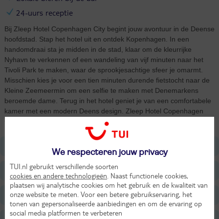
24-uurs receptie
Bij Zleep Hotel Copenhagen City begint jouw avontuur in de Deense
hoofdstad. Stap het hotel uit en ontdek Kopenhagen. In een
handomdraai sta je midden in de stad, klaar om de kleurrijke
Nyhavn te verkennen of een wandeling van vijf minuten naar het
Tivoli Park te maken, waar de sprookjesachtige sfeer je omarmt.
Misschien kies je voor een tien minuten durende fietstocht naar de
Kleine Zeemeermin om een selfie te maken met Denemarkens
beroemde dame. Terug in het hotel geniet je van een comfortabele
kamer met een modern Deens design. Zleep Hotel Copenhagen
City is jouw gezellige thuisbasis in een stad die nooit slaapt.
Ligging
We respecteren jouw privacy
TUI.nl gebruikt verschillende soorten
Faciliteiten
cookies en andere technologieën
. Naast functionele cookies,
plaatsen wij analytische cookies om het gebruik en de kwaliteit van
onze website te meten. Voor een betere gebruikservaring, het
Restaurants/Bars
tonen van gepersonaliseerde aanbiedingen en om de ervaring op
social media platformen te verbeteren
Sport & Activiteiten