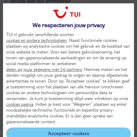
Verona met zijn amfitheater
Bezoek het verdronken dorp Graun
Je fietst tussen de wijngaarden
We respecteren jouw privacy
Schilderachtige vergezichten
TUI.nl gebruikt verschillende soorten
Vanaf het drielandenpunt bij Nauders start deze 8-daagse
cookies en andere technologieën
. Naast functionele cookies,
fietsvakantie. Al snel passeer je de grens tussen Oostenrijk en het
plaatsen wij analytische cookies om het gebruik en de kwaliteit van
Duits sprekende gedeelte van Noord-Italië oftewel: Südtirol. Omdat
onze website te meten. Voor een betere gebruikservaring, het
tonen van gepersonaliseerde aanbiedingen en om de ervaring op
in dit deel van Italië twee talen worden gesproken zie je dit vaak
social media platformen te verbeteren
terug in de namen van zowel plaatsen als meren. Via de
delen wij jouw gegevens met 24 partners
. Hiermee maken we het
Reschensee, voor de Italianen: Lago di Rèsia, fiets je een
derden mogelijk om jouw gedrag te volgen en daarop afgestemde
panoramaroute door de regio Trentino. Via de een na langste rivier
advertenties te tonen. Door op “Accepteer cookies” te klikken geef
van Italië, de Adige, fiets je via het Gardameer naar Verona. De
je toestemming voor het plaatsen van alle hiervoor omschreven
combinatie van enorm veel culturele hoogtepunten, glooiende
cookies en andere technologieën om persoonlijke data te
landschappen met hoge bergen aan de horizon maakt dit een
verzamelen. Je kunt je toestemming altijd weer intrekken op onze
onvergetelijke reis. Een extra nacht in Verona? Boek dan de 9-
cookies pagina
. Indien je kiest voor “Weigeren” plaatsen wij enkel
daagse fietsreis.
noodzakelijke technische, functionele en beperkte privacy-
vriendelijke analytische cookies. Er is dan geen sprake van
gepersonaliseerde content.
Algemeen
Accepteer cookies