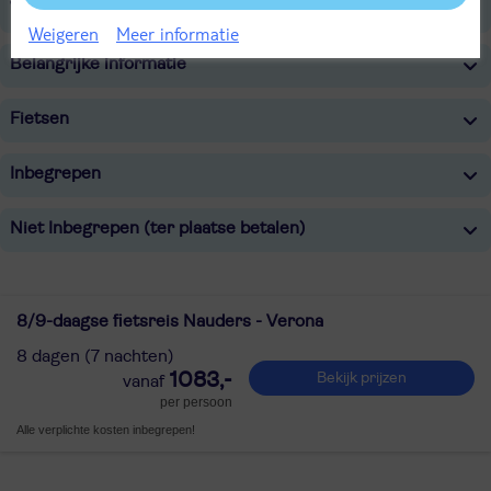
Verzorging
Weigeren
Meer informatie
Belangrijke informatie
Fietsen
Inbegrepen
Niet Inbegrepen (ter plaatse betalen)
8/9-daagse fietsreis Nauders - Verona
8 dagen (7 nachten)
1083,-
Bekijk prijzen
per persoon
Alle verplichte kosten inbegrepen!