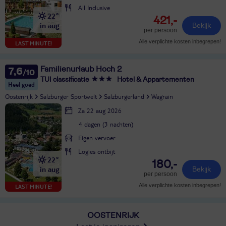
All Inclusive
22°
421,-
in aug
Bekijk
per persoon
Alle verplichte kosten inbegrepen!
LAST MINUTE!
Familienurlaub Hoch 2
7,6
TUI classificatie
Hotel & Appartementen
Heel goed
Oostenrijk
Salzburger Sportwelt
Salzburgerland
Wagrain
Za 22 aug 2026
4 dagen (3 nachten)
Eigen vervoer
Logies ontbijt
22°
180,-
in aug
Bekijk
per persoon
Alle verplichte kosten inbegrepen!
LAST MINUTE!
OOSTENRIJK