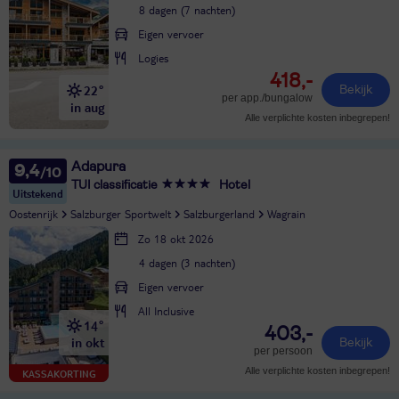
8 dagen (7 nachten)
Eigen vervoer
Logies
418,-
22°
Bekijk
per app./bungalow
in aug
Alle verplichte kosten inbegrepen!
Adapura
9,4
TUI classificatie
Hotel
Uitstekend
Oostenrijk
Salzburger Sportwelt
Salzburgerland
Wagrain
Zo 18 okt 2026
4 dagen (3 nachten)
Eigen vervoer
All Inclusive
14°
403,-
in okt
Bekijk
per persoon
Alle verplichte kosten inbegrepen!
KASSAKORTING