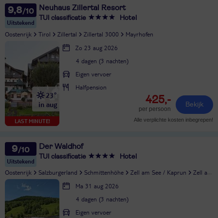
Neuhaus Zillertal Resort
9,8
TUI classificatie
Hotel
Uitstekend
Oostenrijk
Tirol
Zillertal
Zillertal 3000
Mayrhofen
Zo 23 aug 2026
4 dagen (3 nachten)
Eigen vervoer
Halfpension
23°
425,-
in aug
Bekijk
per persoon
Alle verplichte kosten inbegrepen!
LAST MINUTE!
Der Waldhof
9
TUI classificatie
Hotel
Uitstekend
Oostenrijk
Salzburgerland
Schmittenhöhe
Zell am See / Kaprun
Zell am See
Ma 31 aug 2026
4 dagen (3 nachten)
Eigen vervoer