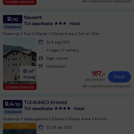
Alle verplichte kosten inbegrepen!
SCHERP GEPRIJSD
Neuwirt
9
TUI classificatie
Hotel
Uitstekend
Oostenrijk
Tirol
Zillertal
Zillertal Arena
Zell am Ziller
Za 8 aug 2026
4 dagen (3 nachten)
Eigen vervoer
Halfpension
24°
167,-
in aug
Bekijk
per persoon
Alle verplichte kosten inbegrepen!
SCHERP GEPRIJSD
TUI SUNEO Krimml
9,4
TUI classificatie
Hotel
Uitstekend
Oostenrijk
Salzburgerland
Zillertal
Zillertal Arena
Krimml
Zo 20 sep 2026