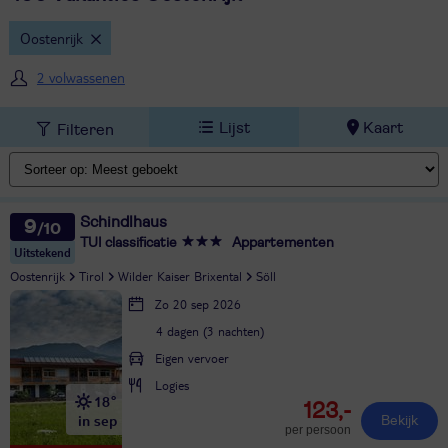
Oostenrijk
2 volwassenen
Lijst
Kaart
Filteren
Schindlhaus
9
TUI classificatie
Appartementen
Uitstekend
Oostenrijk
Tirol
Wilder Kaiser Brixental
Söll
Zo 20 sep 2026
4 dagen (3 nachten)
Eigen vervoer
Logies
18°
123,-
in sep
Bekijk
per persoon