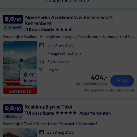
Laat je inspireren
AlpenParks Apartments & Ferienresort
8,6
Rehrenberg
Heel goed
TUI classificatie
Oostenrijk
Saalbach Hinterglemm Leogang Fieberbrunn
Salzburgerland
Vie
Zo 13 sep 2026
4 dagen (3 nachten)
Eigen vervoer
Logies
17°
404,-
in sep
Bekijk
per app./bungalow
Alle verplichte kosten inbegrepen!
LAST MINUTE!
Residenz Illyrica Tirol
9,8
TUI classificatie
Appartementen
Uitstekend
Oostenrijk
Tirol
Wilder Kaiser Brixental
Westendorf
Za 29 aug 2026