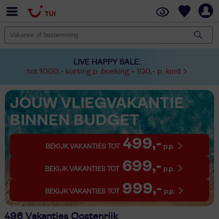
LIVE HAPPY SALE:
tot 1000,- korting p. boeking + 100,- p. kind
JOUW VLIEGVAKANTIE
BINNEN BUDGET
499,-
BEKIJK VAKANTIES TOT
p.p.
699,-
BEKIJK VAKANTIES TOT
p.p.
999,-
BEKIJK VAKANTIES TOT
p.p.
496 Vakanties Oostenrijk