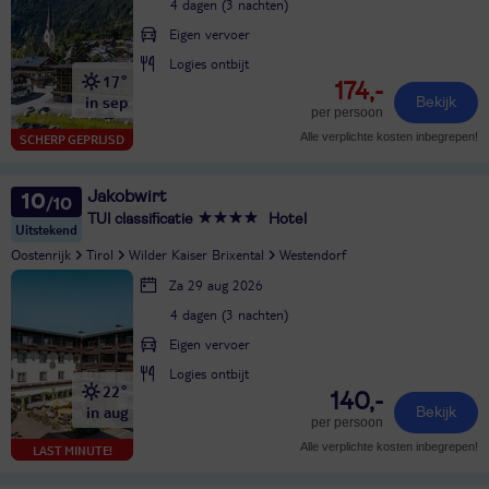
4 dagen (3 nachten)
Eigen vervoer
Logies ontbijt
17°
174,-
in sep
Bekijk
per persoon
Alle verplichte kosten inbegrepen!
SCHERP GEPRIJSD
Jakobwirt
10
TUI classificatie
Hotel
Uitstekend
Oostenrijk
Tirol
Wilder Kaiser Brixental
Westendorf
Za 29 aug 2026
4 dagen (3 nachten)
Eigen vervoer
Logies ontbijt
22°
140,-
in aug
Bekijk
per persoon
Alle verplichte kosten inbegrepen!
LAST MINUTE!