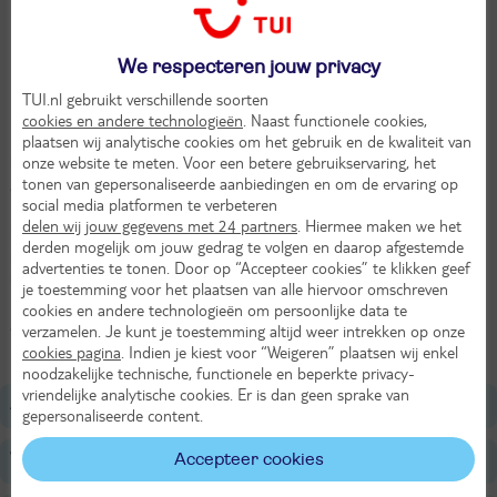
Stein am Rhein
Inclusief bagagetransport
We respecteren jouw privacy
Drie landen in één reis
TUI.nl gebruikt verschillende soorten
Watervallen van Schaffhausen
cookies en andere technologieën
. Naast functionele cookies,
plaatsen wij analytische cookies om het gebruik en de kwaliteit van
Bij deze tocht rondom de Bodensee zijn de meeste dagetappes wat
onze website te meten. Voor een betere gebruikservaring, het
korter, waardoor je net even wat meer tijd hebt om te genieten van
tonen van gepersonaliseerde aanbiedingen en om de ervaring op
al het moois dat je onderweg tegenkomt. En dat kan hier aan de
social media platformen te verbeteren
Bodensee, waar het nauwelijks regent en waar hoogtepunten voor
delen wij jouw gegevens met 24 partners
. Hiermee maken we het
het oprapen liggen. Dat wordt dus met volle teugen genieten van
derden mogelijk om jouw gedrag te volgen en daarop afgestemde
prachtige plaatsen zoals Meersburg of Stein am Rhein, de
advertenties te tonen. Door op “Accepteer cookies” te klikken geef
bloemenpracht op het bloemeneiland Mainau of de watervallen van
je toestemming voor het plaatsen van alle hiervoor omschreven
Schaffhausen. In de tijd van de “Festspiele” (21 juli t/m 23
cookies en andere technologieën om persoonlijke data te
augustus) is de kans groot dat je buiten Bregenz (b.v. in Dornbirn,
verzamelen. Je kunt je toestemming altijd weer intrekken op onze
Höchst of Wolfurth) wordt ondergebracht.
cookies pagina
. Indien je kiest voor “Weigeren” plaatsen wij enkel
noodzakelijke technische, functionele en beperkte privacy-
vriendelijke analytische cookies. Er is dan geen sprake van
Algemeen
gepersonaliseerde content.
Accepteer cookies
Verzorging