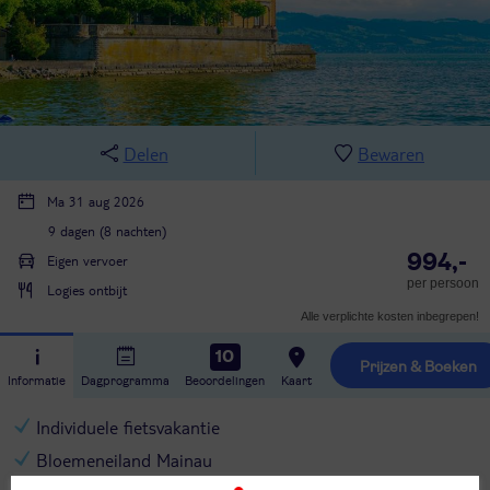
Delen
Bewaren
Ma 31 aug 2026
9 dagen (8 nachten)
994,-
Eigen vervoer
per persoon
Logies ontbijt
Alle verplichte kosten inbegrepen!
10
Prijzen & Boeken
Informatie
Dagprogramma
Beoordelingen
Kaart
Individuele fietsvakantie
Bloemeneiland Mainau