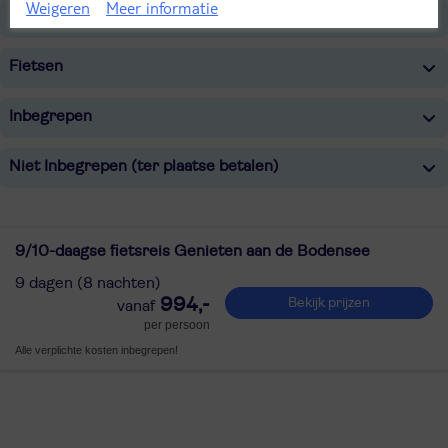
Weigeren
Meer informatie
Belangrijke informatie
Fietsen
Inbegrepen
Niet Inbegrepen (ter plaatse betalen)
9/10-daagse fietsreis Genieten aan de Bodensee
9 dagen (8 nachten)
994,-
Bekijk prijzen
per persoon
Alle verplichte kosten inbegrepen!