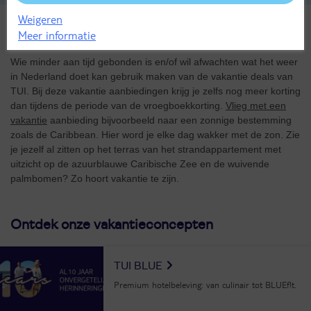
Weigeren
Meer informatie
Nog vlug naar de zon met een vakantie deal
Wie minder aan tijd gebonden is en/of wil afwachten wat het weer
in Nederland doet kan gebruik maken van de vakantie deals van
TUI. Bij deze vakantie aanbiedingen krijg je zelfs nog meer korting
dan tijdens de periode van de vroegboekkorting.
Vlieg met een
vakantie
aanbieding bijvoorbeeld naar een zonnige bestemming
zoals de Caribbean. Hier word je elke dag wakker met de zon. Zie
je jezelf al zitten op het terras van het strandappartement met
uitzicht op de azuurblauwe Caribische Zee en de wuivende
palmbomen? Zo hoort vakantie te zijn.
Ontdek onze vakantieconcepten
TUI BLUE
Premium hotelbeleving: van culinair tot BLUEf!t.