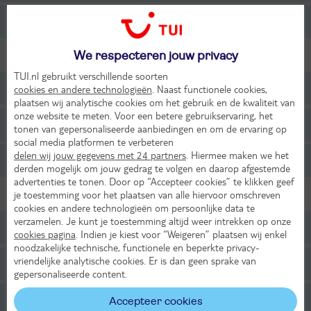
Kindvriendelijke vakanties
We respecteren jouw privacy
Wat is het budget?
TUI.nl gebruikt verschillende soorten
Tot 499,- p.p.
cookies en andere technologieën
. Naast functionele cookies,
plaatsen wij analytische cookies om het gebruik en de kwaliteit van
onze website te meten. Voor een betere gebruikservaring, het
Tot 699,- p.p.
tonen van gepersonaliseerde aanbiedingen en om de ervaring op
social media platformen te verbeteren
delen wij jouw gegevens met 24 partners
. Hiermee maken we het
Tot 999,- p.p.
derden mogelijk om jouw gedrag te volgen en daarop afgestemde
advertenties te tonen. Door op “Accepteer cookies” te klikken geef
je toestemming voor het plaatsen van alle hiervoor omschreven
Vliegen vanaf
cookies en andere technologieën om persoonlijke data te
verzamelen. Je kunt je toestemming altijd weer intrekken op onze
Rotterdam
cookies pagina
. Indien je kiest voor “Weigeren” plaatsen wij enkel
noodzakelijke technische, functionele en beperkte privacy-
vriendelijke analytische cookies. Er is dan geen sprake van
Amsterdam
gepersonaliseerde content.
Eindhoven
Accepteer cookies