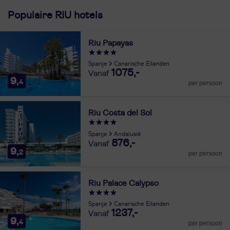
Populaire RIU hotels
Riu Papayas
Spanje
Canarische Eilanden
1075,-
9,
4
per persoon
Riu Costa del Sol
Spanje
Andalusië
876,-
9,
2
per persoon
Riu Palace Calypso
Spanje
Canarische Eilanden
1237,-
9,
4
per persoon