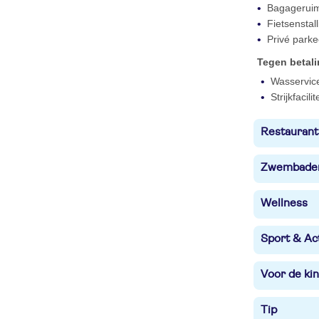
Bagagerui
Fietsenstall
Privé parke
Tegen betal
Wasservic
Strijkfacilit
Restaurant
Zwembade
Wellness
Sport & Act
Voor de ki
Tip