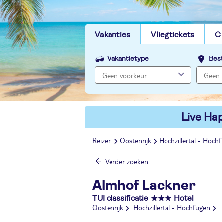
Vakanties
Vliegtickets
C
Vakantietype
Bes
Live Hap
Reizen
Oostenrijk
Hochzillertal - Hoch
Verder zoeken
Almhof Lackner
TUI classificatie
Hotel
Oostenrijk
Hochzillertal - Hochfügen