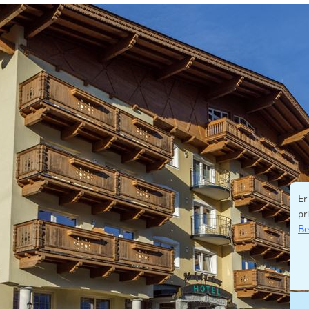
Er
pri
Be