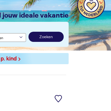
nd jouw ideale vakantie
Zoeken
 p. kind