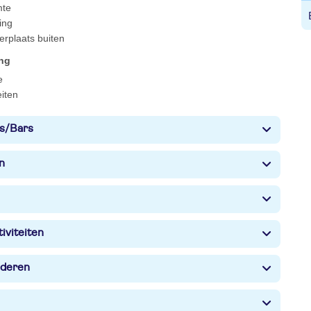
mte
ing
erplaats buiten
ing
e
eiten
s/Bars
n
iviteiten
nderen