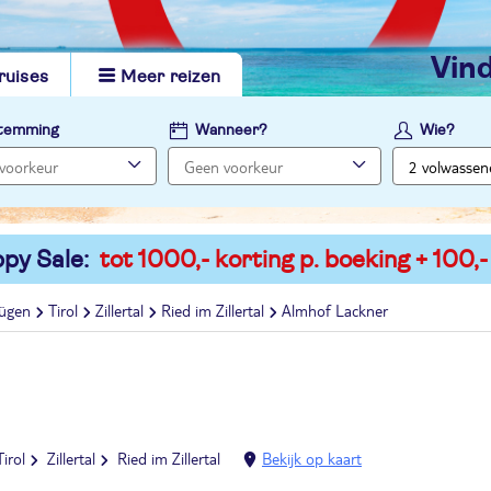
vi
ruises
Meer reizen
temming
Wanneer?
Wie?
py Sale:
tot 1000,- korting p. boeking + 100,-
fügen
Tirol
Zillertal
Ried im Zillertal
Almhof Lackner
Tirol
Zillertal
Ried im Zillertal
Bekijk op kaart