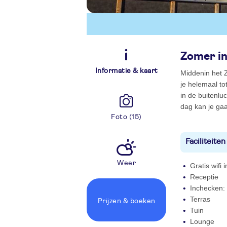
Zomer in
Informatie & kaart
Middenin het Z
je helemaal to
in de buitenlu
dag kan je gaa
Foto (15)
Faciliteiten
Weer
Gratis wifi
Receptie
Inchecken: 
Terras
Prijzen
& boeken
Tuin
Lounge