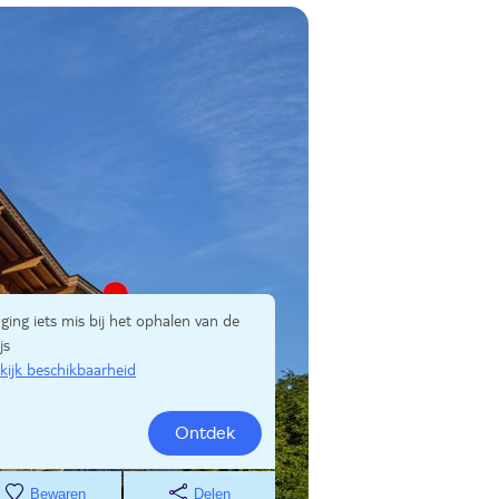
 ging iets mis bij het ophalen van de
js
kijk beschikbaarheid
Ontdek
Bewaren
Delen