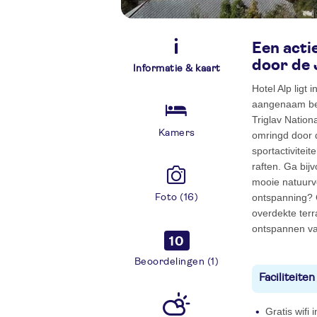
Een acti
door de 
Informatie & kaart
Hotel Alp ligt
aangenaam ber
Triglav Nation
Kamers
omringd door 
sportactivitei
raften. Ga bijv
mooie natuurve
ontspanning? G
Foto (16)
overdekte terr
ontspannen va
10
Beoordelingen (1)
Faciliteiten
Gratis wifi