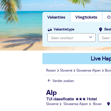
Vakanties
Vliegtickets
C
Vakantietype
Bes
Live Hap
Reizen
Slovenië
Sloveense Alpen
Bov
Verder zoeken
Alp
TUI classificatie
Hotel
Slovenië
Sloveense Alpen
Bovec