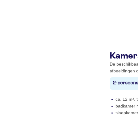
Kamer
De beschikbaa
afbeeldingen g
2-persoons
ca. 12 m², t
badkamer m
slaapkame