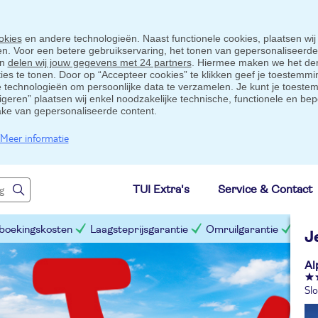
okies
en andere technologieën. Naast functionele cookies, plaatsen wij
ten. Voor een betere gebruikservaring, het tonen van gepersonaliseerd
en
delen wij jouw gegevens met 24 partners
. Hiermee maken we het der
s te tonen. Door op “Accepteer cookies” te klikken geef je toestemmin
technologieën om persoonlijke data te verzamelen. Je kunt je toestem
eigeren” plaatsen wij enkel noodzakelijke technische, functionele en bep
ake van gepersonaliseerde content.
Meer informatie
TUI Extra's
Service & Contact
 boekingskosten
Laagsteprijsgarantie
Omruilgarantie
Slim
J
Al
Slo