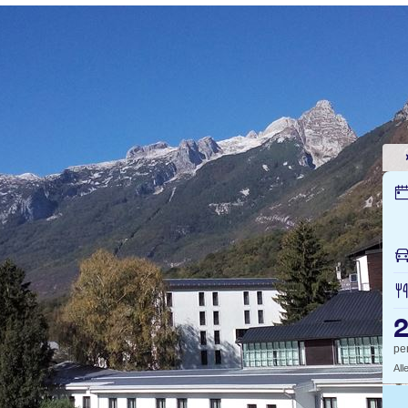
2
pe
All