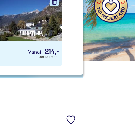
nd jouw ideale vakantie
Zoeken
214,-
per persoon
 p. kind