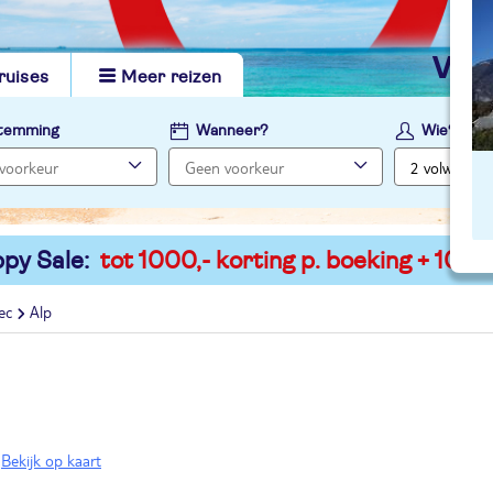
vi
ruises
Meer reizen
temming
Wanneer?
Wie?
py Sale:
tot 1000,- korting p. boeking + 100,-
ec
Alp
Bekijk op kaart