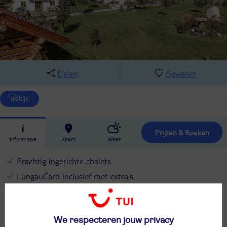
Delen
Bewaren
Bekijk
Prijzen & Boeken
Informatie
Kaart
Weer
Prachtig ingerichte chalets
LungauCard inclusief met extra's
Wandelen of fietsen
Of bergbeklimmen voor de durfal
We respecteren jouw privacy
Bezoek Outdoorparc Lungau