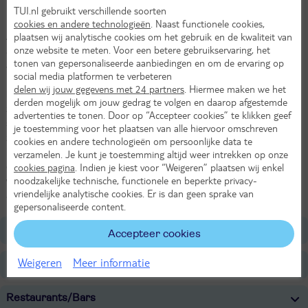
TUI.nl gebruikt verschillende soorten
Golfbaan op 12 kilometer
cookies en andere technologieën
. Naast functionele cookies,
plaatsen wij analytische cookies om het gebruik en de kwaliteit van
Alpinest Feriendorf Lungau ligt met haar mooie en ruime chalets en
onze website te meten. Voor een betere gebruikservaring, het
appartementen op de zonnigste plek van Oostenrijk in Mariapfarr.
tonen van gepersonaliseerde aanbiedingen en om de ervaring op
Je verblijft in zeer comfortabele en mooi ingerichte accommodaties.
social media platformen te verbeteren
En de hond mag ook mee, is dat even gezellig! Mariapfarr is een
delen wij jouw gegevens met 24 partners
. Hiermee maken we het
klein, authentiek dorp waar je veel activiteiten kunt beleven zoals
derden mogelijk om jouw gedrag te volgen en daarop afgestemde
zwemmen, wandelen en paardrijden. Of maak een ritje met de
advertenties te tonen. Door op “Accepteer cookies” te klikken geef
stoomtrein. Superleuk voor de kinderen. Maar het allerleukst vinden
je toestemming voor het plaatsen van alle hiervoor omschreven
ze waarschijnlijk het Outdoorparc Lungau, vol met avonturen. Wil je
cookies en andere technologieën om persoonlijke data te
het wat rustiger aan doen, bezoek dan het bedevaart museum of
verzamelen. Je kunt je toestemming altijd weer intrekken op onze
één van de kastelen. Er is genoeg te doen! En hoe fijn is het als je
cookies pagina
. Indien je kiest voor “Weigeren” plaatsen wij enkel
noodzakelijke technische, functionele en beperkte privacy-
weer terugkomt bij Alpinest Feriendorf Lungau waar je in je
vriendelijke analytische cookies. Er is dan geen sprake van
appartement of chalet volledig tot rust komt.
gepersonaliseerde content.
Ligging
Accepteer cookies
Weigeren
Meer informatie
Faciliteiten
Restaurants/Bars