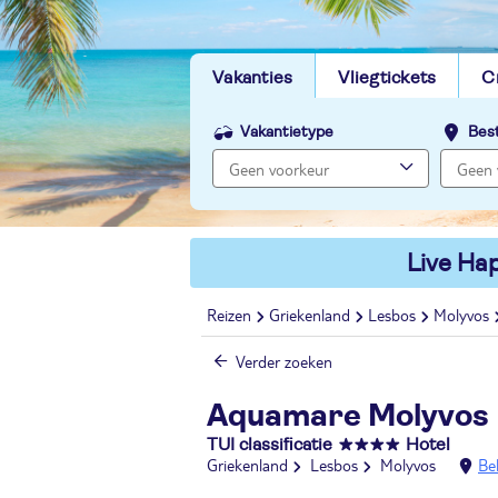
Vakanties
Vliegtickets
C
Vakantietype
Bes
Live Hap
Reizen
Griekenland
Lesbos
Molyvos
Verder zoeken
Aquamare Molyvos
TUI classificatie
Hotel
Griekenland
Lesbos
Molyvos
Be