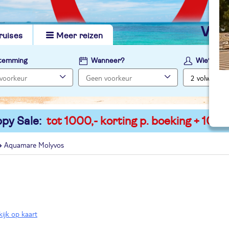
vi
ruises
Meer reizen
temming
Wanneer?
Wie?
py Sale:
tot 1000,- korting p. boeking + 100,-
Aquamare Molyvos
kijk op kaart