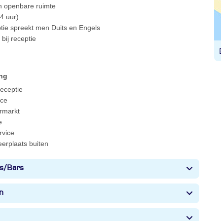
 in openbare ruimte
4 uur)
ptie spreekt men Duits en Engels
bij receptie
ing
 receptie
ce
rmarkt
e
rvice
eerplaats buiten
s/Bars
n