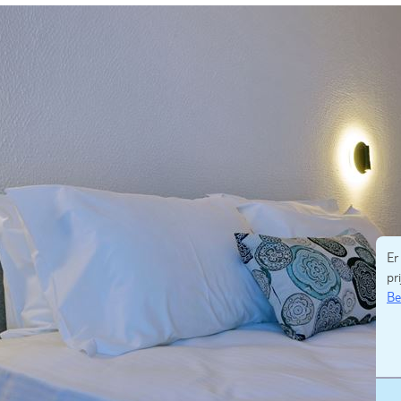
Er
pri
Be