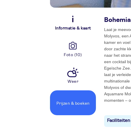
Bohemian
Informatie & kaart
Laat je meevo
Molyvos, een 
kamer en voel
door zachte kl
Foto (10)
naar het stran
een cocktail bi
Egeïsche Zee.
laat je verlei
multinationale
Weer
Molyvos of dwa
Aquamare Moly
momenten – of 
Prijzen
& boeken
Faciliteiten