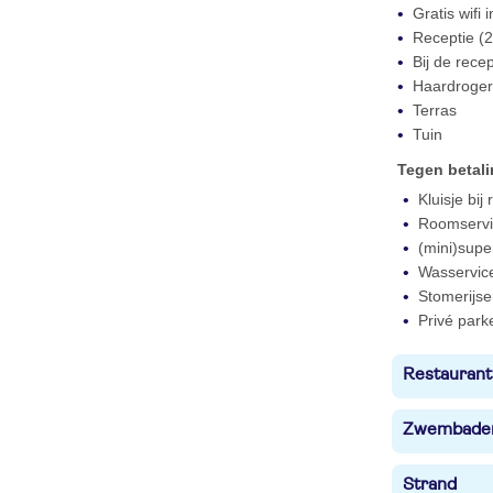
Gratis wifi
Receptie (2
Bij de rece
Haardroger 
Terras
Tuin
Tegen betal
Kluisje bij
Roomservi
(mini)supe
Wasservic
Stomerijse
Privé park
Restaurant
Zwembade
Strand