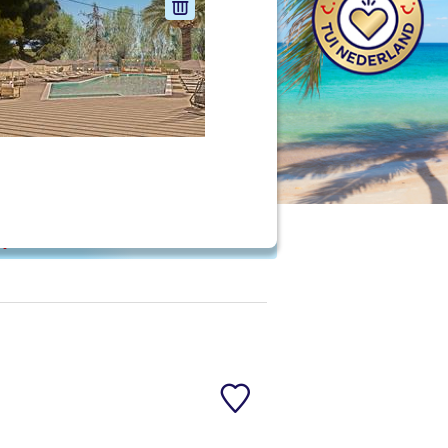
nd jouw ideale vakantie
Zoeken
 p. kind