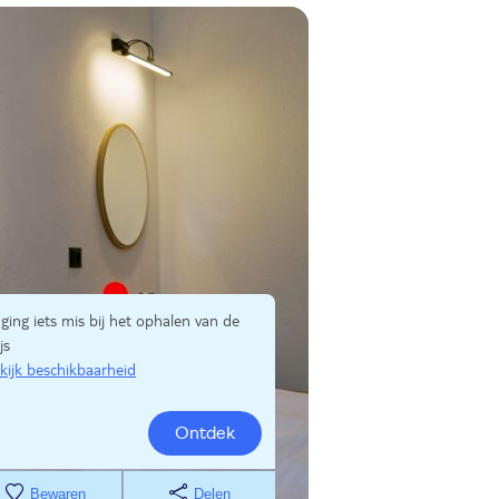
 ging iets mis bij het ophalen van de
js
kijk beschikbaarheid
Ontdek
Bewaren
Delen