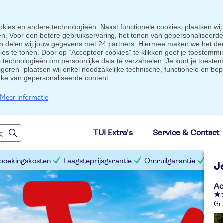
okies
en andere technologieën. Naast functionele cookies, plaatsen wij
ten. Voor een betere gebruikservaring, het tonen van gepersonaliseerd
en
delen wij jouw gegevens met 24 partners
. Hiermee maken we het der
s te tonen. Door op “Accepteer cookies” te klikken geef je toestemmin
technologieën om persoonlijke data te verzamelen. Je kunt je toestem
eigeren” plaatsen wij enkel noodzakelijke technische, functionele en bep
ake van gepersonaliseerde content.
Meer informatie
TUI Extra's
Service & Contact
 boekingskosten
Laagsteprijsgarantie
Omruilgarantie
Slim
J
Aq
Gr