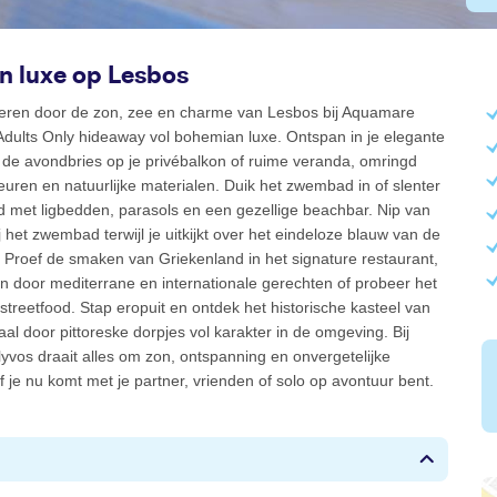
 luxe op Lesbos
eren door de zon, zee en charme van Lesbos bij Aquamare
Adults Only hideaway vol bohemian luxe. Ontspan in je elegante
 de avondbries op je privébalkon of ruime veranda, omringd
euren en natuurlijke materialen. Duik het zwembad in of slenter
d met ligbedden, parasols en een gezellige beachbar. Nip van
j het zwembad terwijl je uitkijkt over het eindeloze blauw van de
 Proef de smaken van Griekenland in het signature restaurant,
den door mediterrane en internationale gerechten of probeer het
 streetfood. Stap eropuit en ontdek het historische kasteel van
al door pittoreske dorpjes vol karakter in de omgeving. Bij
vos draait alles om zon, ontspanning en onvergetelijke
je nu komt met je partner, vrienden of solo op avontuur bent.