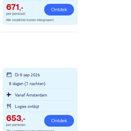
671
,-
Ontdek
per persoon
Alle verplichte kosten inbegrepen!
Di 8 sep 2026
8 dagen (7 nachten)
Vanaf Amsterdam
Logies ontbijt
653
,-
Ontdek
per persoon