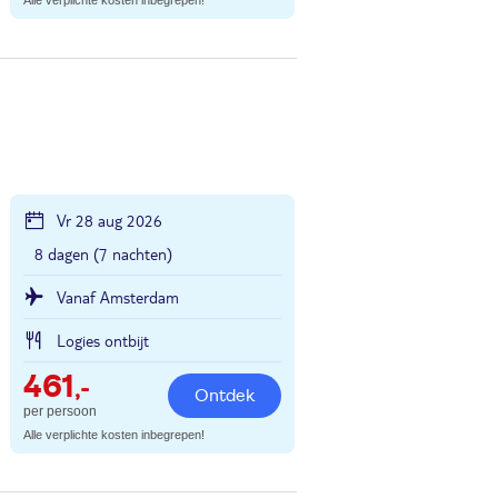
Alle verplichte kosten inbegrepen!
Vr 28 aug 2026
8 dagen (7 nachten)
Vanaf Amsterdam
Logies ontbijt
461
,-
Ontdek
per persoon
Alle verplichte kosten inbegrepen!