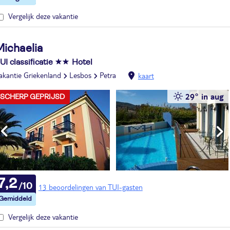
Vergelijk deze vakantie
Michaelia
UI classificatie
Hotel
akantie Griekenland
Lesbos
Petra
kaart
29° in aug
SCHERP GEPRIJSD
7,2
13 beoordelingen van TUI-gasten
Vergelijk deze vakantie