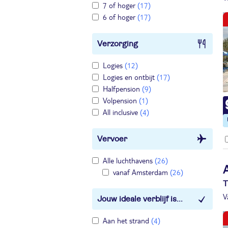
7 of hoger
(17)
6 of hoger
(17)
Verzorging
Logies
(12)
Logies en ontbijt
(17)
Halfpension
(9)
Volpension
(1)
All inclusive
(4)
Vervoer
Alle luchthavens
(26)
vanaf Amsterdam
(26)
T
V
Jouw ideale verblijf is...
Aan het strand
(4)