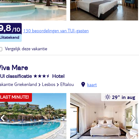
9,8
130 beoordelingen van TUI-gasten
Vergelijk deze vakantie
Viva Mare
UI classificatie
Hotel
akantie Griekenland
Lesbos
Eftalou
kaart
29° in aug
LAST MINUTE!