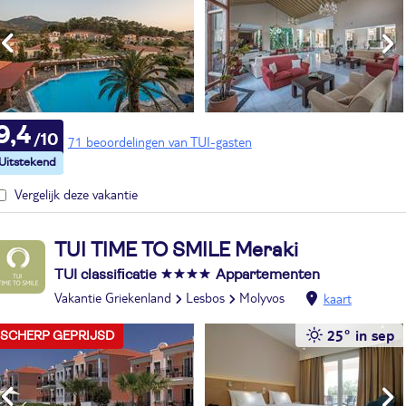
9,4
71 beoordelingen van TUI-gasten
Vergelijk deze vakantie
TUI TIME TO SMILE Meraki
TUI classificatie
Appartementen
Vakantie Griekenland
Lesbos
Molyvos
kaart
25° in sep
SCHERP GEPRIJSD