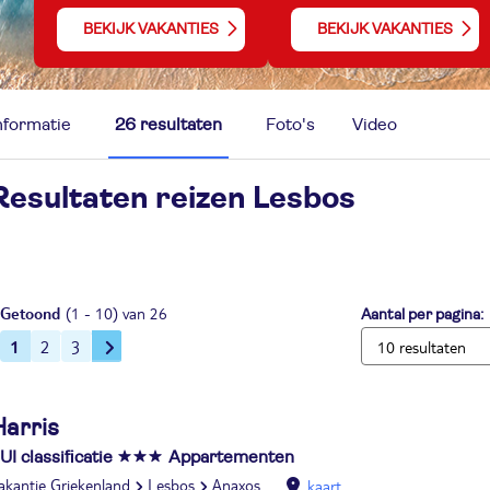
BEKIJK VAKANTIES
BEKIJK VAKANTIES
nformatie
26 resultaten
Foto's
Video
Resultaten reizen
Lesbos
Getoond
(1 - 10) van 26
Aantal per pagina:
1
2
3
Harris
UI classificatie
Appartementen
akantie Griekenland
Lesbos
Anaxos
kaart