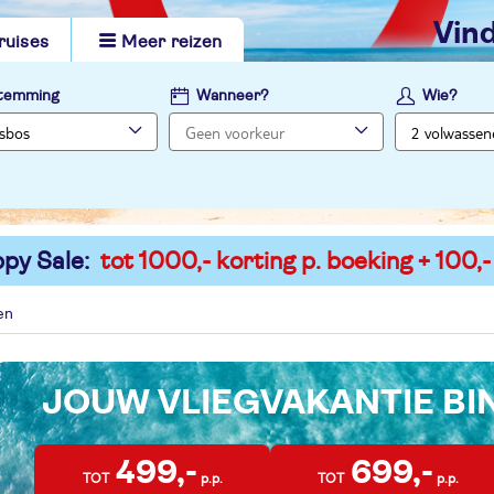
vi
ruises
Meer reizen
temming
Wanneer?
Wie?
py Sale:
tot 1000,- korting p. boeking + 100,-
en
JOUW VLIEGVAKANTIE B
499,-
699,-
TOT
p.p.
TOT
p.p.