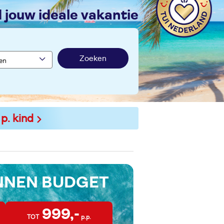
nd jouw ideale vakantie
Zoeken
 p. kind
INNEN BUDGET
999,-
TOT
p.p.