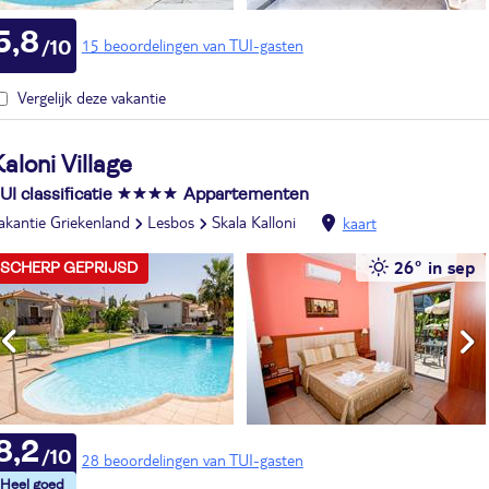
5,8
15 beoordelingen van TUI-gasten
Vergelijk deze vakantie
aloni Village
UI classificatie
Appartementen
akantie Griekenland
Lesbos
Skala Kalloni
kaart
26° in sep
SCHERP GEPRIJSD
8,2
28 beoordelingen van TUI-gasten