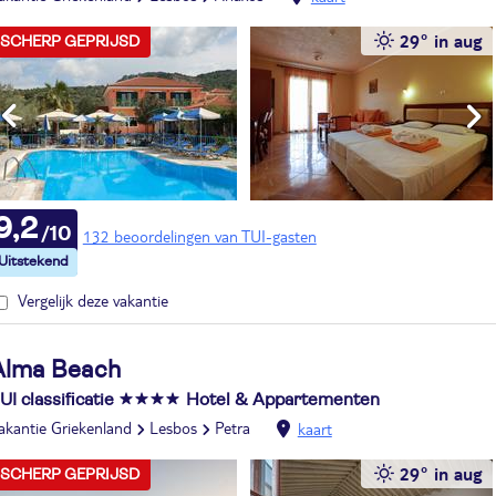
29° in aug
SCHERP GEPRIJSD
9,2
132 beoordelingen van TUI-gasten
Vergelijk deze vakantie
Alma Beach
UI classificatie
Hotel & Appartementen
akantie Griekenland
Lesbos
Petra
kaart
29° in aug
SCHERP GEPRIJSD