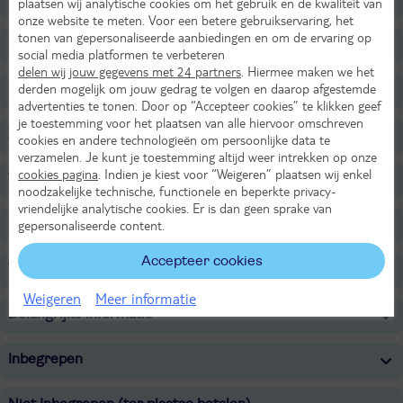
plaatsen wij analytische cookies om het gebruik en de kwaliteit van
onze website te meten. Voor een betere gebruikservaring, het
tonen van gepersonaliseerde aanbiedingen en om de ervaring op
Faciliteiten
social media platformen te verbeteren
delen wij jouw gegevens met 24 partners
. Hiermee maken we het
derden mogelijk om jouw gedrag te volgen en daarop afgestemde
Restaurants/Bars
advertenties te tonen. Door op “Accepteer cookies” te klikken geef
je toestemming voor het plaatsen van alle hiervoor omschreven
Zwembaden
cookies en andere technologieën om persoonlijke data te
verzamelen. Je kunt je toestemming altijd weer intrekken op onze
cookies pagina
. Indien je kiest voor “Weigeren” plaatsen wij enkel
Voor de kinderen
noodzakelijke technische, functionele en beperkte privacy-
vriendelijke analytische cookies. Er is dan geen sprake van
Overige informatie
gepersonaliseerde content.
Accepteer cookies
Verzorging
Weigeren
Meer informatie
Belangrijke informatie
Inbegrepen