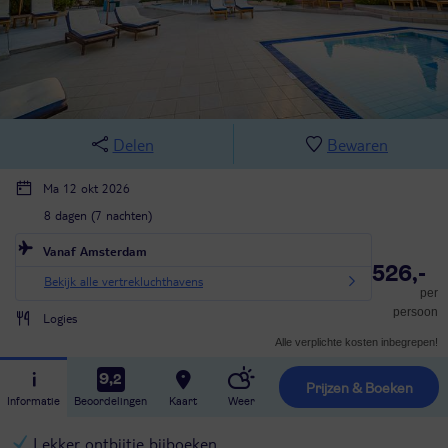
Delen
Bewaren
Ma 12 okt 2026
8 dagen (7 nachten)
Vanaf Amsterdam
526,-
Bekijk alle vertrekluchthavens
per
persoon
Logies
Alle verplichte kosten inbegrepen!
9,2
Prijzen & Boeken
Informatie
Beoordelingen
Kaart
Weer
Lekker ontbijtje bijboeken