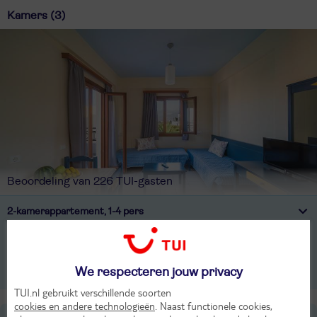
Kamers (3)
Beoordeling van 226 TUI-gasten
2-kamerappartement, 1-4 pers
1-kamerappartement, 1-2 pers
We respecteren jouw privacy
1-kamerappartement, Petite voordeel, 1-2 pers
TUI.nl gebruikt verschillende soorten
cookies en andere technologieën
. Naast functionele cookies,
Ligging