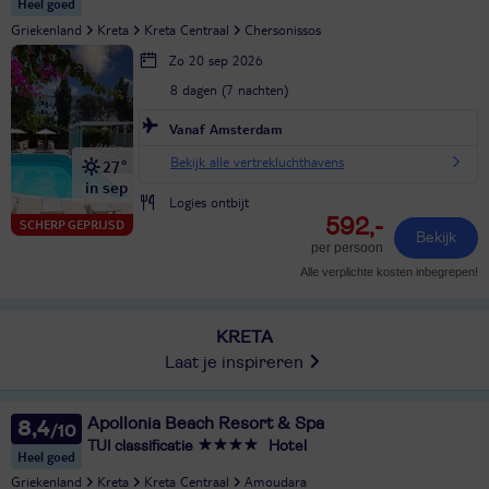
Heel goed
Griekenland
Kreta
Kreta Centraal
Chersonissos
Zo 20 sep 2026
8 dagen (7 nachten)
Vanaf Amsterdam
Bekijk alle vertrekluchthavens
27°
in sep
Logies ontbijt
592,-
SCHERP GEPRIJSD
Bekijk
per persoon
Alle verplichte kosten inbegrepen!
KRETA
Laat je inspireren
Apollonia Beach Resort & Spa
8,4
TUI classificatie
Hotel
Heel goed
Griekenland
Kreta
Kreta Centraal
Amoudara