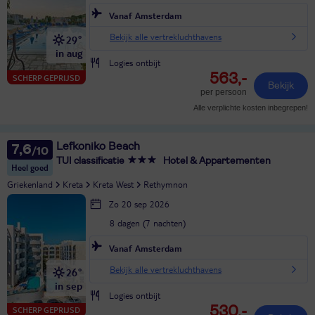
Vanaf Amsterdam
Bekijk alle vertrekluchthavens
29°
in aug
Logies ontbijt
563,-
SCHERP GEPRIJSD
Bekijk
per persoon
Alle verplichte kosten inbegrepen!
Lefkoniko Beach
7,6
TUI classificatie
Hotel & Appartementen
Heel goed
Griekenland
Kreta
Kreta West
Rethymnon
Zo 20 sep 2026
8 dagen (7 nachten)
Vanaf Amsterdam
Bekijk alle vertrekluchthavens
26°
in sep
Logies ontbijt
530,-
SCHERP GEPRIJSD