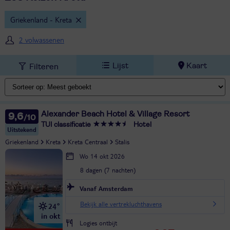
Griekenland - Kreta
2 volwassenen
Lijst
Kaart
Filteren
Alexander Beach Hotel & Village Resort
9,6
TUI classificatie
Hotel
Uitstekend
Griekenland
Kreta
Kreta Centraal
Stalis
Wo 14 okt 2026
8 dagen (7 nachten)
Vanaf Amsterdam
Bekijk alle vertrekluchthavens
24°
in okt
Logies ontbijt