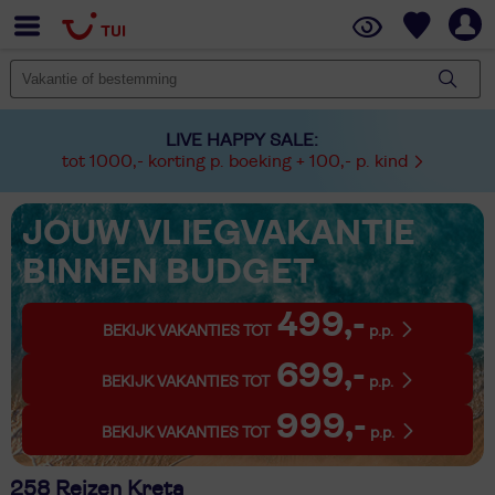
LIVE HAPPY SALE:
tot 1000,- korting p. boeking + 100,- p. kind
JOUW VLIEGVAKANTIE
BINNEN BUDGET
499,-
BEKIJK VAKANTIES TOT
p.p.
699,-
BEKIJK VAKANTIES TOT
p.p.
999,-
BEKIJK VAKANTIES TOT
p.p.
258 Reizen Kreta