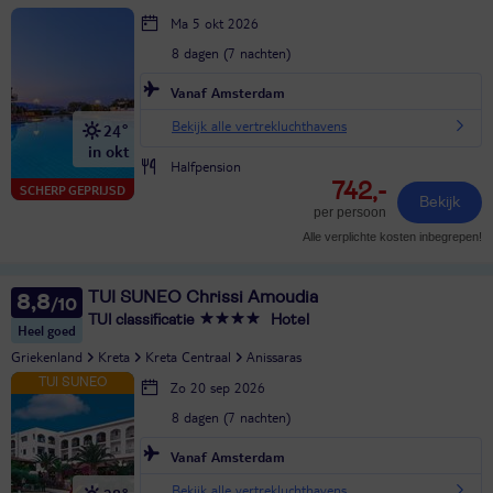
Ma 5 okt 2026
8 dagen (7 nachten)
Vanaf Amsterdam
Bekijk alle vertrekluchthavens
24°
in okt
Halfpension
742,-
SCHERP GEPRIJSD
Bekijk
per persoon
Alle verplichte kosten inbegrepen!
TUI SUNEO Chrissi Amoudia
8,8
TUI classificatie
Hotel
Heel goed
Griekenland
Kreta
Kreta Centraal
Anissaras
Zo 20 sep 2026
8 dagen (7 nachten)
Vanaf Amsterdam
Bekijk alle vertrekluchthavens