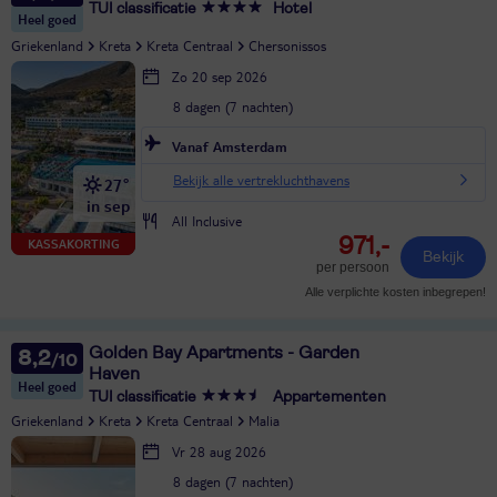
TUI classificatie
Hotel
Heel goed
Griekenland
Kreta
Kreta Centraal
Chersonissos
Zo 20 sep 2026
8 dagen (7 nachten)
Vanaf Amsterdam
Bekijk alle vertrekluchthavens
27°
in sep
All Inclusive
971,-
KASSAKORTING
Bekijk
per persoon
Alle verplichte kosten inbegrepen!
Golden Bay Apartments - Garden
8,2
Haven
Heel goed
TUI classificatie
Appartementen
Griekenland
Kreta
Kreta Centraal
Malia
Vr 28 aug 2026
8 dagen (7 nachten)