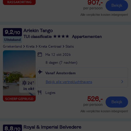
907,-
KASSAKORTING
Bekijk
per persoon
Alle verplichte kosten inbegrepen!
Arlekin Tango
9,2
TUI classificatie
Appartementen
Uitstekend
Griekenland
Kreta
Kreta Centraal
Stalis
Ma 12 okt 2026
8 dagen (7 nachten)
Vanaf Amsterdam
Bekijk alle vertrekluchthavens
24°
in okt
Logies
526,-
SCHERP GEPRIJSD
Bekijk
per persoon
Alle verplichte kosten inbegrepen!
Royal & Imperial Belvedere
8,8