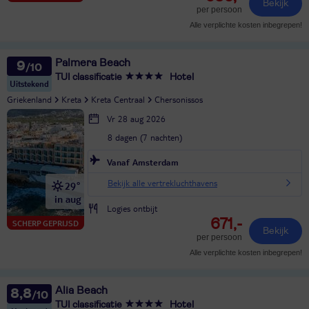
Bekijk
per persoon
Alle verplichte kosten inbegrepen!
Palmera Beach
9
TUI classificatie
Hotel
Uitstekend
Griekenland
Kreta
Kreta Centraal
Chersonissos
Vr 28 aug 2026
8 dagen (7 nachten)
Vanaf Amsterdam
Bekijk alle vertrekluchthavens
29°
in aug
Logies ontbijt
671,-
SCHERP GEPRIJSD
Bekijk
per persoon
Alle verplichte kosten inbegrepen!
Alia Beach
8,8
TUI classificatie
Hotel