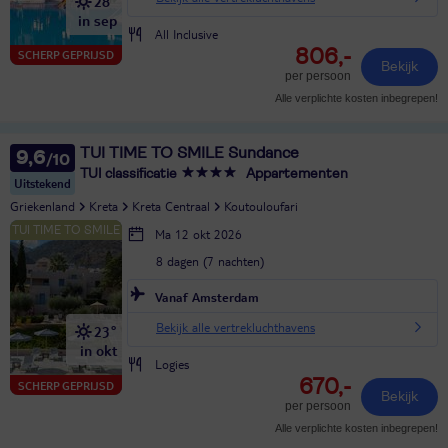
28°
in sep
All Inclusive
806,-
SCHERP GEPRIJSD
Bekijk
per persoon
Alle verplichte kosten inbegrepen!
TUI TIME TO SMILE Sundance
9,6
TUI classificatie
Appartementen
Uitstekend
Griekenland
Kreta
Kreta Centraal
Koutouloufari
Ma 12 okt 2026
8 dagen (7 nachten)
Vanaf Amsterdam
Bekijk alle vertrekluchthavens
23°
in okt
Logies
670,-
SCHERP GEPRIJSD
Bekijk
per persoon
Alle verplichte kosten inbegrepen!