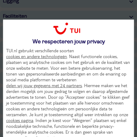
Ligging
Faciliteiten
Restaurants/Bars
We respecteren jouw privacy
Zwembaden
TUI.nl gebruikt verschillende soorten
cookies en andere technologieën
. Naast functionele cookies,
plaatsen wij analytische cookies om het gebruik en de kwaliteit van
Strand
onze website te meten. Voor een betere gebruikservaring, het
tonen van gepersonaliseerde aanbiedingen en om de ervaring op
Sport & Activiteiten
social media platformen te verbeteren
delen wij jouw gegevens met 24 partners
. Hiermee maken we het
derden mogelijk om jouw gedrag te volgen en daarop afgestemde
Entertainment
advertenties te tonen. Door op “Accepteer cookies” te klikken geef
je toestemming voor het plaatsen van alle hiervoor omschreven
Voor de kinderen
cookies en andere technologieën om persoonlijke data te
verzamelen. Je kunt je toestemming altijd weer intrekken op onze
cookies pagina
. Indien je kiest voor “Weigeren” plaatsen wij enkel
Overige informatie
noodzakelijke technische, functionele en beperkte privacy-
vriendelijke analytische cookies. Er is dan geen sprake van