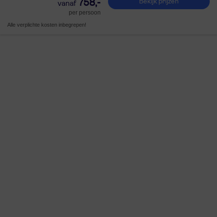
758,-
Bekijk prijzen
per persoon
Alle verplichte kosten inbegrepen!