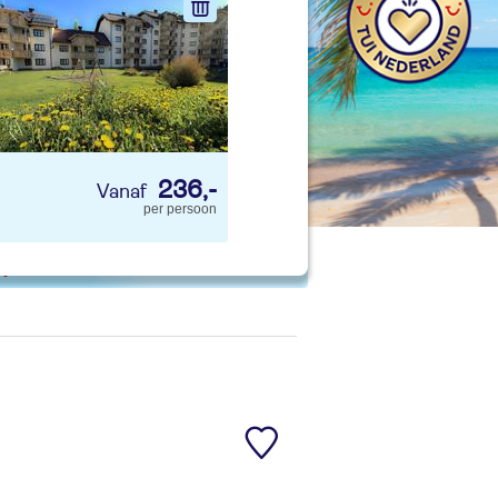
nd jouw ideale vakantie
Zoeken
236,-
per persoon
 p. kind