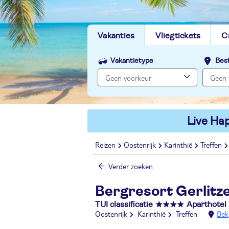
Vakanties
Vliegtickets
C
Vakantietype
Bes
Live Hap
Reizen
Oostenrijk
Karinthië
Treffen
Verder zoeken
Bergresort Gerlitz
TUI classificatie
Aparthotel
Oostenrijk
Karinthië
Treffen
Bek