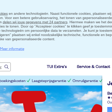
okies
en andere technologieën. Naast functionele cookies, plaatsen wij
ten. Voor een betere gebruikservaring, het tonen van gepersonaliseerd
en
delen wij jouw gegevens met 24 partners
. Hiermee maken we het der
s te tonen. Door op “Accepteer cookies” te klikken geef je toestemmin
technologieën om persoonlijke data te verzamelen. Je kunt je toestem
eigeren” plaatsen wij enkel noodzakelijke technische, functionele en bep
ake van gepersonaliseerde content.
Meer informatie
TUI Extra's
Service & Contact
 boekingskosten
Laagsteprijsgarantie
Omruilgarantie
Slim
J
Be
Oos