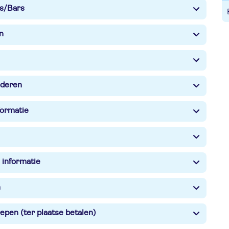
s/Bars
n
nderen
formatie
 informatie
n
epen (ter plaatse betalen)