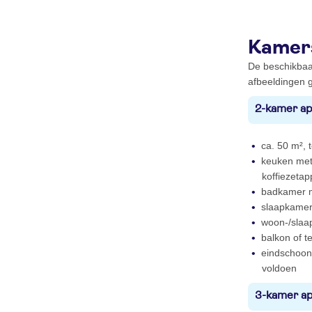
Kamer
De beschikbaa
afbeeldingen g
2-kamer ap
ca. 50 m², t
keuken met 
koffiezeta
badkamer m
slaapkamer
woon-/slaa
balkon of t
eindschoonm
voldoen
3-kamer ap