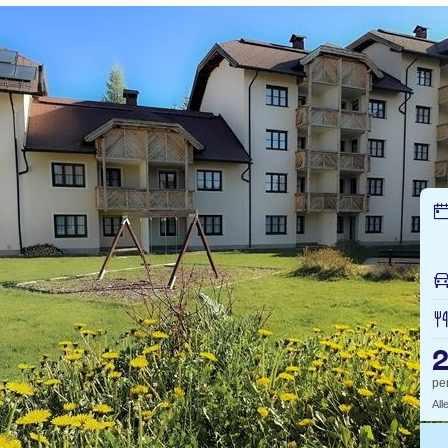
pe
All