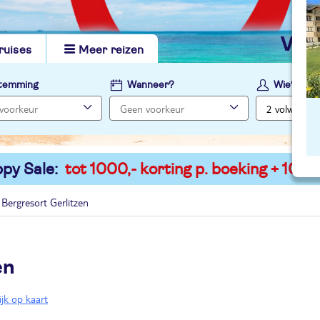
vi
ruises
Meer reizen
temming
Wanneer?
Wie?
py Sale:
tot 1000,- korting p. boeking + 100,-
Bergresort Gerlitzen
en
ijk op kaart