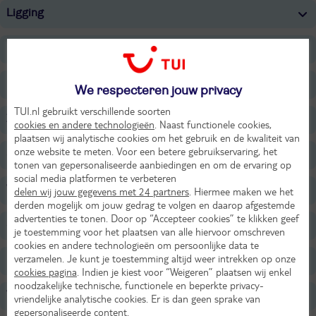
Ligging
Faciliteiten
Restaurants/Bars
We respecteren jouw privacy
TUI.nl gebruikt verschillende soorten
Zwembaden
cookies en andere technologieën
. Naast functionele cookies,
plaatsen wij analytische cookies om het gebruik en de kwaliteit van
onze website te meten. Voor een betere gebruikservaring, het
Strand
tonen van gepersonaliseerde aanbiedingen en om de ervaring op
social media platformen te verbeteren
Wellness
delen wij jouw gegevens met 24 partners
. Hiermee maken we het
derden mogelijk om jouw gedrag te volgen en daarop afgestemde
advertenties te tonen. Door op “Accepteer cookies” te klikken geef
Sport & Activiteiten
je toestemming voor het plaatsen van alle hiervoor omschreven
cookies en andere technologieën om persoonlijke data te
verzamelen. Je kunt je toestemming altijd weer intrekken op onze
Entertainment
cookies pagina
. Indien je kiest voor “Weigeren” plaatsen wij enkel
noodzakelijke technische, functionele en beperkte privacy-
Voor de kinderen
vriendelijke analytische cookies. Er is dan geen sprake van
gepersonaliseerde content.