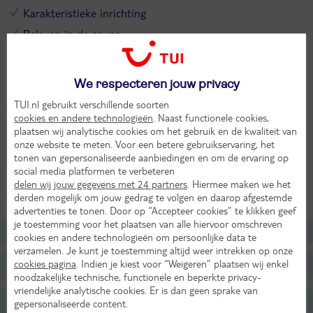
Karakteristieke inrichting
Relaxen in de sauna
De kok beheerst zijn vak
In het centrum van het Oostenrijkse Mittersil vind je hotel Braurup.
We respecteren jouw privacy
Dit hotel staat bekend om de persoonlijke ambiance en goede
TUI.nl gebruikt verschillende soorten
keuken. Het hotel is een voormalige brouwerij met veel authentieke
cookies en andere technologieën
. Naast functionele cookies,
details, en brouwen doen ze nog steeds. Een biertje op het terras is
plaatsen wij analytische cookies om het gebruik en de kwaliteit van
bij dit hotel zeker geen verkeerd idee. De omgeving van Mittersil is
onze website te meten. Voor een betere gebruikservaring, het
goed voor uren wandelplezier. Ontdek de prachtige bergen en de
tonen van gepersonaliseerde aanbiedingen en om de ervaring op
fantastische uitzichten over Oostenrijk te voet, of met de fiets.
social media platformen te verbeteren
Bijkomen of gewoon lekker relaxen kan altijd in de Sauna, waar je
delen wij jouw gegevens met 24 partners
. Hiermee maken we het
gratis gebruik van maakt.
derden mogelijk om jouw gedrag te volgen en daarop afgestemde
advertenties te tonen. Door op “Accepteer cookies” te klikken geef
je toestemming voor het plaatsen van alle hiervoor omschreven
Ligging
cookies en andere technologieën om persoonlijke data te
verzamelen. Je kunt je toestemming altijd weer intrekken op onze
cookies pagina
. Indien je kiest voor “Weigeren” plaatsen wij enkel
Faciliteiten
noodzakelijke technische, functionele en beperkte privacy-
vriendelijke analytische cookies. Er is dan geen sprake van
Restaurants/Bars
gepersonaliseerde content.