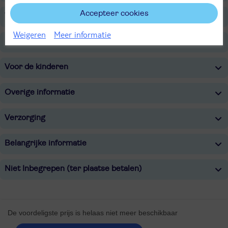
Accepteer cookies
Wellness
Weigeren
Meer informatie
Sport & Activiteiten
Voor de kinderen
Overige informatie
Verzorging
Belangrijke informatie
Niet Inbegrepen (ter plaatse betalen)
De voordeligste prijs is helaas niet meer beschikbaar