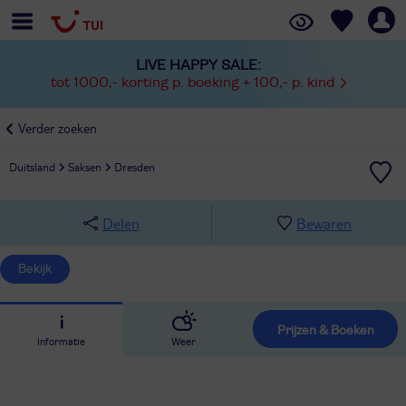
LIVE HAPPY SALE:
tot 1000,- korting p. boeking + 100,- p. kind
Verder zoeken
Duitsland
Saksen
Dresden
Delen
Bewaren
Bekijk
Prijzen & Boeken
Informatie
Weer