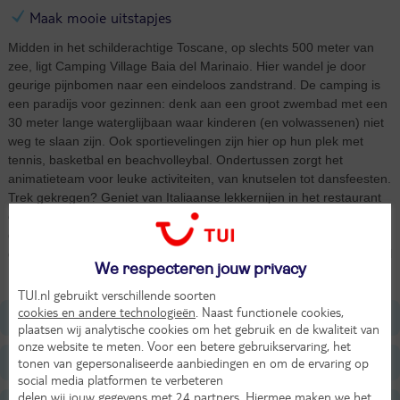
Maak mooie uitstapjes
Midden in het schilderachtige Toscane, op slechts 500 meter van
zee, ligt Camping Village Baia del Marinaio. Hier wandel je door
geurige pijnbomen naar een eindeloos zandstrand. De camping is
een paradijs voor gezinnen: denk aan een groot zwembad met een
30 meter lange waterglijbaan waar kinderen (en volwassenen) niet
weg te slaan zijn. Ook sportievelingen zijn hier op hun plek met
tennis, basketbal en beachvolleybal. Ondertussen zorgt het
animatieteam voor leuke activiteiten, van knutselen tot dansfeesten.
Trek gekregen? Geniet van Italiaanse lekkernijen in het restaurant
of scoor je dagelijkse boodschappen in de campingwinkel. Dankzij
de ligging zijn uitstapjes naar Pisa en Volterra zo gemaakt. Voor een
gezellige familievakantie onder de Toscaanse zon ben je bij Baia del
We respecteren jouw privacy
Marinaio aan het juiste adres.
TUI.nl gebruikt verschillende soorten
cookies en andere technologieën
. Naast functionele cookies,
Ligging
plaatsen wij analytische cookies om het gebruik en de kwaliteit van
onze website te meten. Voor een betere gebruikservaring, het
Faciliteiten
tonen van gepersonaliseerde aanbiedingen en om de ervaring op
social media platformen te verbeteren
delen wij jouw gegevens met 24 partners
. Hiermee maken we het