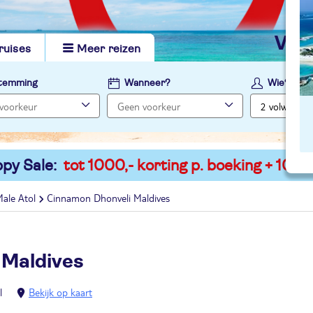
vi
ruises
Meer reizen
temming
Wanneer?
Wie?
py Sale:
tot 1000,- korting p. boeking + 100,-
ale Atol
Cinnamon Dhonveli Maldives
 Maldives
l
Bekijk op kaart