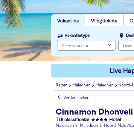
Vakanties
Vliegtickets
C
Vakantietype
Bes
Live Hap
Reizen
Malediven
Malediven
Noord-M
Verder zoeken
Cinnamon Dhonveli
TUI classificatie
Hotel
Malediven
Malediven
Noord-Male Ato