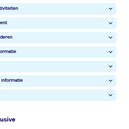
iviteiten
ent
nderen
formatie
 informatie
lusive