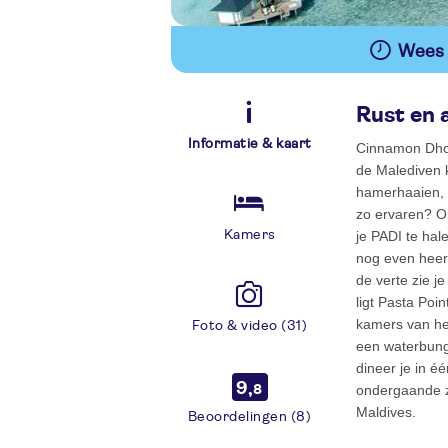
Wees e
Rust en a
Informatie & kaart
Cinnamon Dhon
de Malediven k
hamerhaaien, 
zo ervaren? Op
Kamers
je PADI te hal
nog even heerl
de verte zie j
ligt Pasta Poi
kamers van het
Foto & video (31)
een waterbunga
dineer je in é
9,
ondergaande z
8
Maldives.
Beoordelingen (8)