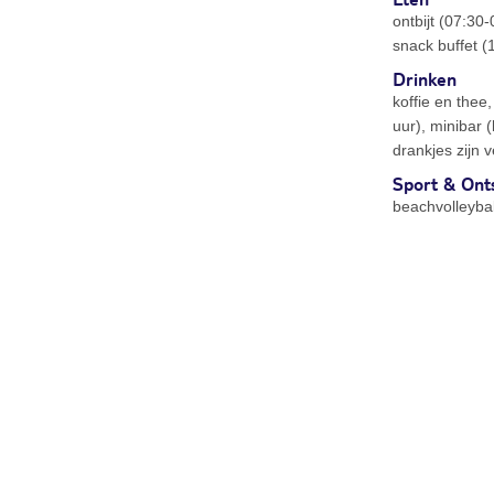
ontbijt (07:30
snack buffet (
Drinken
koffie en thee
uur), minibar 
drankjes zijn 
Sport & Ont
beachvolleybal,