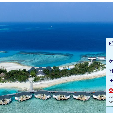
pe
All