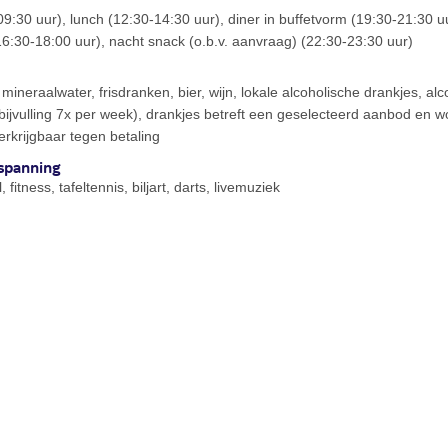
-09:30 uur), lunch (12:30-14:30 uur), diner in buffetvorm (19:30-21:30 
16:30-18:00 uur), nacht snack (o.b.v. aanvraag) (22:30-23:30 uur)
, mineraalwater, frisdranken, bier, wijn, lokale alcoholische drankjes, a
(bijvulling 7x per week), drankjes betreft een geselecteerd aanbod en w
verkrijgbaar tegen betaling
spanning
 fitness, tafeltennis, biljart, darts, livemuziek