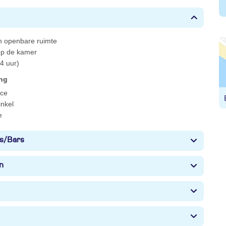
 in openbare ruimte
 op de kamer
4 uur)
ing
ce
nkel
e
s/Bars
n