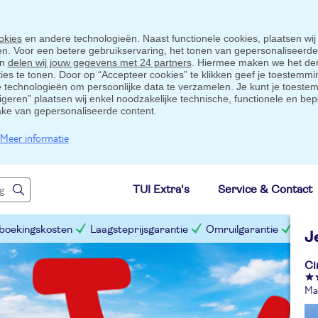
okies
en andere technologieën. Naast functionele cookies, plaatsen wij
ten. Voor een betere gebruikservaring, het tonen van gepersonaliseerd
en
delen wij jouw gegevens met 24 partners
. Hiermee maken we het der
s te tonen. Door op “Accepteer cookies” te klikken geef je toestemmin
technologieën om persoonlijke data te verzamelen. Je kunt je toestem
eigeren” plaatsen wij enkel noodzakelijke technische, functionele en bep
ake van gepersonaliseerde content.
Meer informatie
TUI Extra's
Service & Contact
 boekingskosten
Laagsteprijsgarantie
Omruilgarantie
Slim
J
Ci
Ma