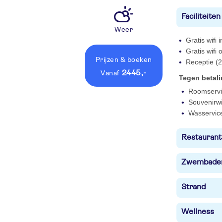
Faciliteiten
Weer
Gratis wifi
Gratis wifi
Prijzen
& boeken
Receptie (2
2445,-
vanaf
Tegen betal
Roomservi
Souvenirwi
Wasservic
Restaurant
Zwembade
Strand
Wellness