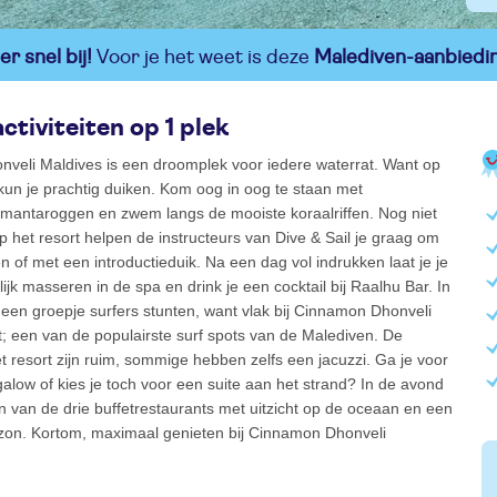
r snel bij!
Voor je het weet is deze
Malediven-aanbiedi
ctiviteiten op 1 plek
veli Maldives is een droomplek voor iedere waterrat. Want op
un je prachtig duiken. Kom oog in oog te staan met
mantaroggen en zwem langs de mooiste koraalriffen. Nog niet
 het resort helpen de instructeurs van Dive & Sail je graag om
en of met een introductieduik. Na een dag vol indrukken laat je je
ijk masseren in de spa en drink je een cocktail bij Raalhu Bar. In
e een groepje surfers stunten, want vlak bij Cinnamon Dhonveli
nt; een van de populairste surf spots van de Malediven. De
 resort zijn ruim, sommige hebben zelfs een jacuzzi. Ga je voor
low of kies je toch voor een suite aan het strand? In de avond
én van de drie buffetrestaurants met uitzicht op de oceaan en een
on. Kortom, maximaal genieten bij Cinnamon Dhonveli