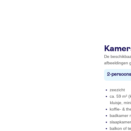
Kamer
De beschikbaa
afbeeldingen g
2-persoons
zeezicht
ca. 59 m² (k
kluisje, min
koffie- & th
badkamer me
slaapkamer
balkon of te