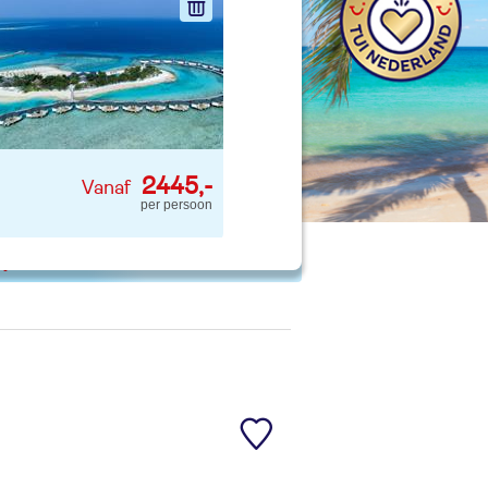
nd jouw ideale vakantie
Zoeken
2445,-
per persoon
 p. kind