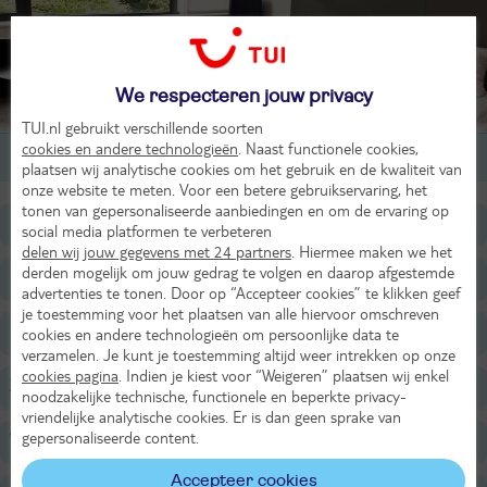
We respecteren jouw privacy
TUI.nl gebruikt verschillende soorten
cookies en andere technologieën
. Naast functionele cookies,
2-persoonskamer, 2-4 pers
plaatsen wij analytische cookies om het gebruik en de kwaliteit van
onze website te meten. Voor een betere gebruikservaring, het
tonen van gepersonaliseerde aanbiedingen en om de ervaring op
Ligging
social media platformen te verbeteren
delen wij jouw gegevens met 24 partners
. Hiermee maken we het
derden mogelijk om jouw gedrag te volgen en daarop afgestemde
Faciliteiten
advertenties te tonen. Door op “Accepteer cookies” te klikken geef
je toestemming voor het plaatsen van alle hiervoor omschreven
Restaurants/Bars
cookies en andere technologieën om persoonlijke data te
verzamelen. Je kunt je toestemming altijd weer intrekken op onze
cookies pagina
. Indien je kiest voor “Weigeren” plaatsen wij enkel
Zwembaden
noodzakelijke technische, functionele en beperkte privacy-
vriendelijke analytische cookies. Er is dan geen sprake van
gepersonaliseerde content.
Wellness
Accepteer cookies