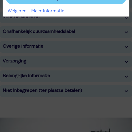
Sport & Activiteiten
Weigeren
Meer informatie
Voor de kinderen
Onafhankelijk duurzaamheidslabel
Overige informatie
Verzorging
Belangrijke informatie
Niet Inbegrepen (ter plaatse betalen)