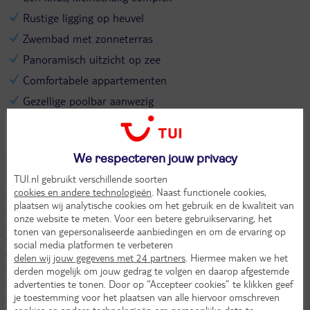
Rustige ligging op heuvel
Zwembad met zonneterras
Panoramisch uitzicht op zee
Comfortabele appartementen
Gezellige poolbar aanwezig
Driades Appartementen ligt in het charmante dorp Piskopiano op
Kreta. Dit kleinschalige complex ligt op een heuvel en trakteert je op
een prachtig uitzicht over de zee en de omgeving. De sfeer is er
We respecteren jouw privacy
heerlijk ontspannen. Met maar een twintigtal appartementen voelt
TUI.nl gebruikt verschillende soorten
het er persoonlijk en knus aan. Neem een verfrissende duik in het
cookies en andere technologieën
. Naast functionele cookies,
zwembad, zoek een lekker plekje op het zonneterras of bestel een
plaatsen wij analytische cookies om het gebruik en de kwaliteit van
koel drankje bij de poolbar. De appartementen zijn comfortabel
onze website te meten. Voor een betere gebruikservaring, het
ingericht en hebben een balkon of terras waar je ’s ochtends rustig
tonen van gepersonaliseerde aanbiedingen en om de ervaring op
wakker wordt met de zon op je gezicht. Binnen een paar minuten
social media platformen te verbeteren
wandel je naar het gezellige centrum van Piskopiano, vol knusse
delen wij jouw gegevens met 24 partners
. Hiermee maken we het
tavernes en leuke winkeltjes. En wil je naar het strand?
derden mogelijk om jouw gedrag te volgen en daarop afgestemde
advertenties te tonen. Door op “Accepteer cookies” te klikken geef
Chersonissos ligt vlakbij. Driades Apartments is dé plek voor een
je toestemming voor het plaatsen van alle hiervoor omschreven
ontspannen vakantie met een vleugje Griekse charme.