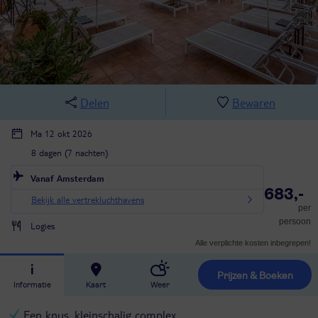
Delen
Bewaren
Ma 12 okt 2026
8 dagen (7 nachten)
Vanaf Amsterdam
683,-
Bekijk alle vertrekluchthavens
per
persoon
Logies
Alle verplichte kosten inbegrepen!
Prijzen & Boeken
Informatie
Kaart
Weer
Een knus, kleinschalig complex