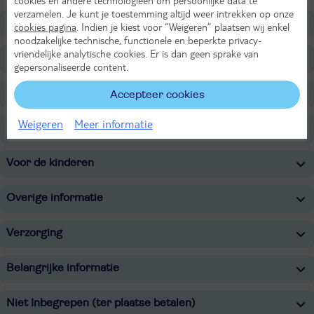
cookies en andere technologieën om persoonlijke data te
verzamelen. Je kunt je toestemming altijd weer intrekken op onze
Ligging
cookies pagina
. Indien je kiest voor “Weigeren” plaatsen wij enkel
noodzakelijke technische, functionele en beperkte privacy-
vriendelijke analytische cookies. Er is dan geen sprake van
Faciliteiten
gepersonaliseerde content.
Zwembaden
Accepteer cookies
Weigeren
Meer informatie
Sport & Activiteiten
Voor de kinderen
Overige informatie
Verzorging
Belangrijke informatie
Niet Inbegrepen (ter plaatse betalen)