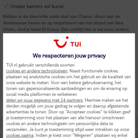
Unieke kamers vol kunst
Midden in de sfeervolle oude stad van Chania, direct aan de
Venetiaanse haven en op loopafstand van het strand van Nea
Chora, vind je hotel El Greco. Een verblijf hier is net even anders.
Elke kamer is uniek, geïnspireerd op een schilderij van de
beroemde kunstenaar El Greco. Verwacht verrassende kleuren,
stijlvolle details en een vleugje kunst in elk hoekje. Ook het interieur
is bijzonder: het patroon dat je overal terugziet – van decoraties tot
We respecteren jouw privacy
meubels – is gebaseerd op klassieke Venetiaanse
TUI.nl gebruikt verschillende soorten
schildertechnieken. Bovenop het hotel wacht je de kers op de taart:
cookies en andere technologieën
. Naast functionele cookies,
de El Greco Cocktail & Wine Bar. Vanaf het dakterras geniet je van
plaatsen wij analytische cookies om het gebruik en de kwaliteit van
een waanzinnig uitzicht over de haven, de stad én de Witte Bergen.
onze website te meten. Voor een betere gebruikservaring, het
Perfect voor een drankje bij zonsondergang. Wandel na je drankje
tonen van gepersonaliseerde aanbiedingen en om de ervaring op
social media platformen te verbeteren
door de smalle straatjes van Chania vol charme, historie en
delen wij jouw gegevens met 24 partners
. Hiermee maken we het
verborgen pareltjes. El Greco Hotel is de ideale mix van kunst,
derden mogelijk om jouw gedrag te volgen en daarop afgestemde
comfort en Kretenzische sfeer op Kreta.
advertenties te tonen. Door op “Accepteer cookies” te klikken geef
je toestemming voor het plaatsen van alle hiervoor omschreven
Ligging
cookies en andere technologieën om persoonlijke data te
verzamelen. Je kunt je toestemming altijd weer intrekken op onze
cookies pagina
. Indien je kiest voor “Weigeren” plaatsen wij enkel
Faciliteiten