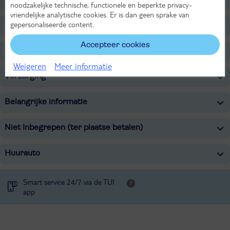
noodzakelijke technische, functionele en beperkte privacy-
vriendelijke analytische cookies. Er is dan geen sprake van
gepersonaliseerde content.
Restaurants/Bars
Accepteer cookies
Overige informatie
Weigeren
Meer informatie
Verzorging
Belangrijke informatie
Niet Inbegrepen (ter plaatse betalen)
Huurauto
Smart service 24/7 via de TUI
app