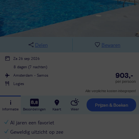
Delen
Bewaren
Za 26 sep 2026
8 dagen (7 nachten)
903,-
Amsterdam - Samos
per persoon
Logies
Alle verplichte kosten inbegrepen!
8,8
Prijzen & Boeken
Informatie
Beoordelingen
Kaart
Weer
Al jaren een favoriet
Geweldig uitzicht op zee