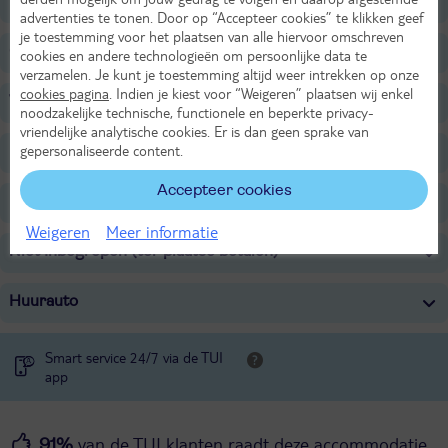
Voor de kinderen
advertenties te tonen. Door op “Accepteer cookies” te klikken geef
je toestemming voor het plaatsen van alle hiervoor omschreven
Overige informatie
cookies en andere technologieën om persoonlijke data te
verzamelen. Je kunt je toestemming altijd weer intrekken op onze
cookies pagina
. Indien je kiest voor “Weigeren” plaatsen wij enkel
Verzorging
noodzakelijke technische, functionele en beperkte privacy-
vriendelijke analytische cookies. Er is dan geen sprake van
gepersonaliseerde content.
Belangrijke informatie
Accepteer cookies
Inbegrepen
Weigeren
Meer informatie
Niet Inbegrepen (ter plaatse betalen)
Huurauto
Smart service 24/7 via de TUI
app
van de TUI klanten raadt deze accommodatie
91%