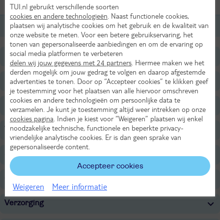
Kamers (1)
TUI.nl gebruikt verschillende soorten
cookies en andere technologieën
. Naast functionele cookies,
plaatsen wij analytische cookies om het gebruik en de kwaliteit van
2-persoonskamer, 2-2 pers
onze website te meten. Voor een betere gebruikservaring, het
tonen van gepersonaliseerde aanbiedingen en om de ervaring op
social media platformen te verbeteren
Ligging
delen wij jouw gegevens met 24 partners
. Hiermee maken we het
derden mogelijk om jouw gedrag te volgen en daarop afgestemde
Faciliteiten
advertenties te tonen. Door op “Accepteer cookies” te klikken geef
je toestemming voor het plaatsen van alle hiervoor omschreven
cookies en andere technologieën om persoonlijke data te
Restaurants/Bars
verzamelen. Je kunt je toestemming altijd weer intrekken op onze
cookies pagina
. Indien je kiest voor “Weigeren” plaatsen wij enkel
noodzakelijke technische, functionele en beperkte privacy-
Wellness
vriendelijke analytische cookies. Er is dan geen sprake van
gepersonaliseerde content.
Sport & Activiteiten
Accepteer cookies
Overige informatie
Weigeren
Meer informatie
Verzorging