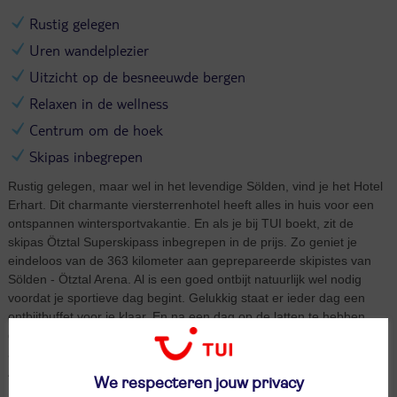
Rustig gelegen
Uren wandelplezier
Uitzicht op de besneeuwde bergen
Relaxen in de wellness
Centrum om de hoek
Skipas inbegrepen
Rustig gelegen, maar wel in het levendige Sölden, vind je het Hotel
Erhart. Dit charmante viersterrenhotel heeft alles in huis voor een
ontspannen wintersportvakantie. En als je bij TUI boekt, zit de
skipas Ötztal Superskipass inbegrepen in de prijs. Zo geniet je
eindeloos van de 363 kilometer aan geprepareerde skipistes van
Sölden - Ötztal Arena. Al is een goed ontbijt natuurlijk wel nodig
voordat je sportieve dag begint. Gelukkig staat er ieder dag een
ontbijtbuffet voor je klaar. En na een dag op de latten te hebben
gestaan, warm je weer op in de wellness van Hotel Erhart. Ontspan
al je spieren in de infraroodcabine. Of duik het warme stoombad in.
Al is tot rust komen in je kamer in Alpenstijl ook een eitje.
We respecteren jouw privacy