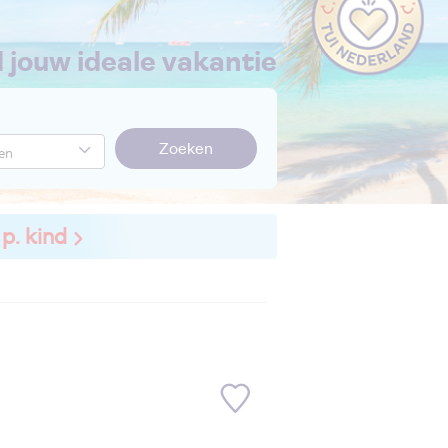
nd jouw ideale vakantie
Zoeken
 p. kind