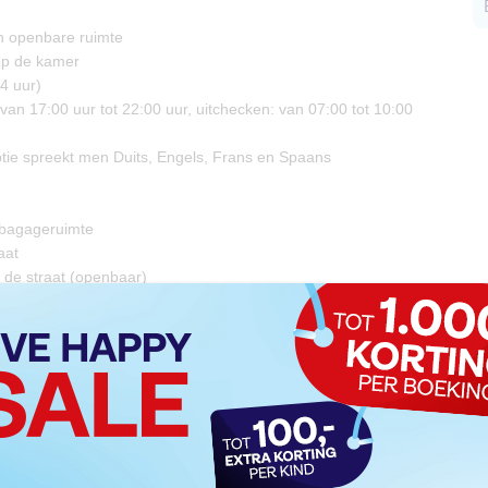
 in openbare ruimte
 op de kamer
4 uur)
van 17:00 uur tot 22:00 uur, uitchecken: van 07:00 tot 10:00
ptie spreekt men Duits, Engels, Frans en Spaans
 bagageruimte
aat
 de straat (openbaar)
ing
ek
 receptie
rvice
privé parkeerplaats, ca. € 18,00 per 24 uur