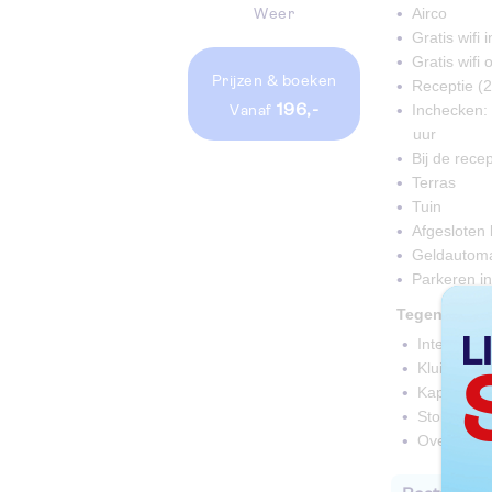
Airco
Weer
Gratis wifi
Gratis wifi
Prijzen
& boeken
Receptie (2
196,-
Inchecken: 
vanaf
uur
Bij de rece
Terras
Tuin
Afgesloten
Geldautom
Parkeren in
Tegen betal
Internetho
Kluisje bij
Kapper
Stomerijse
Overdekte 