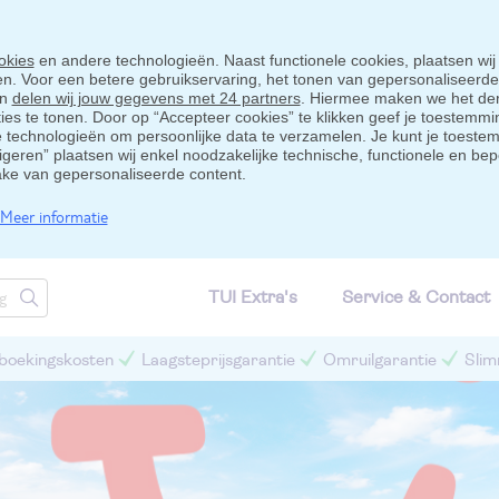
okies
en andere technologieën. Naast functionele cookies, plaatsen wij
ten. Voor een betere gebruikservaring, het tonen van gepersonaliseerd
en
delen wij jouw gegevens met 24 partners
. Hiermee maken we het der
s te tonen. Door op “Accepteer cookies” te klikken geef je toestemmin
technologieën om persoonlijke data te verzamelen. Je kunt je toestem
eigeren” plaatsen wij enkel noodzakelijke technische, functionele en bep
ake van gepersonaliseerde content.
Meer informatie
TUI Extra's
Service & Contact
 boekingskosten
Laagsteprijsgarantie
Omruilgarantie
Slim