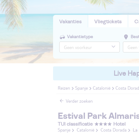
Vakanties
Vliegtickets
C
Vakantietype
Bes
Live Hap
Reizen
Spanje
Catalonië
Costa Dora
Verder zoeken
Estival Park Almari
TUI classificatie
Hotel
Spanje
Catalonië
Costa Dorada
La