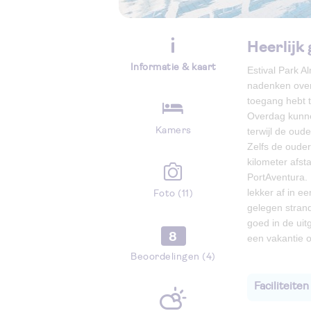
Heerlijk 
Informatie & kaart
Estival Park Al
nadenken over 
toegang hebt t
Overdag kunnen
Kamers
terwijl de ou
Zelfs de ouder
kilometer afs
PortAventura. 
lekker af in e
Foto (11)
gelegen strand.
goed in de ui
8
een vakantie o
Beoordelingen (4)
Faciliteiten