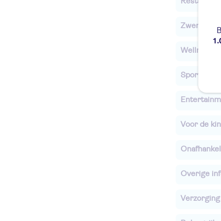
Restaurant
Zwembade
B
1.
Wellness
Sport & Act
Entertainm
Voor de ki
Onafhankel
Overige in
Verzorging