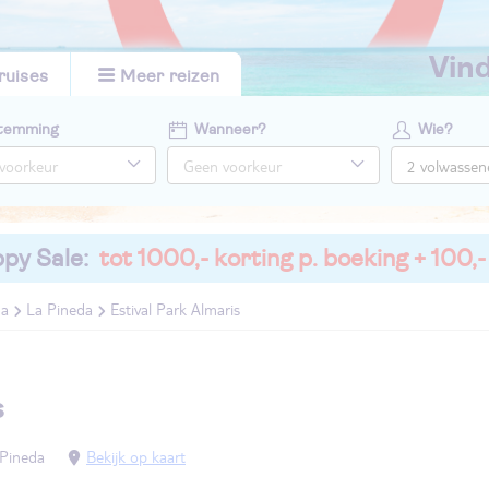
vi
ruises
Meer reizen
temming
Wanneer?
Wie?
py Sale:
tot 1000,- korting p. boeking + 100,-
da
La Pineda
Estival Park Almaris
s
 Pineda
Bekijk op kaart