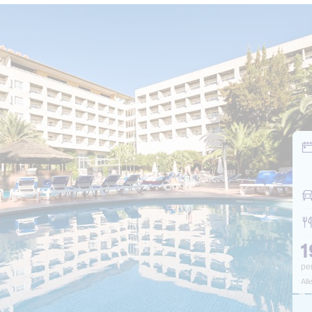
1
pe
All