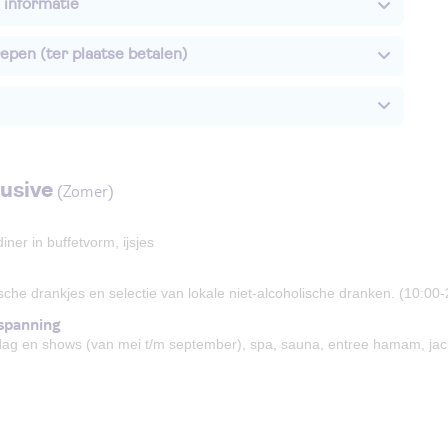
 informatie
epen (ter plaatse betalen)
lusive
(Zomer)
diner in buffetvorm, ijsjes
ische drankjes en selectie van lokale niet-alcoholische dranken. (10:00
spanning
dag en shows (van mei t/m september), spa, sauna, entree hamam, j