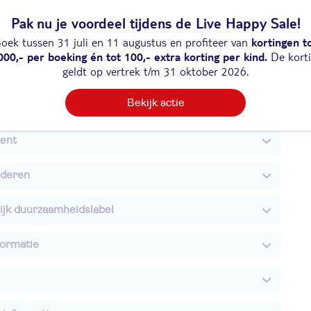
s/Bars
Pak nu je voordeel tijdens de Live Happy Sale!
n
oek tussen 31 juli en 11 augustus en profiteer van
kortingen t
000,- per boeking én tot 100,- extra korting per kind.
De kort
geldt op vertrek t/m 31 oktober 2026.
Bekijk actie
iviteiten
ent
nderen
ijk duurzaamheidslabel
formatie