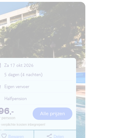
Za 17 okt 2026
5 dagen (4 nachten)
Eigen vervoer
Halfpension
96
,-
Alle prijzen
r persoon
e verplichte kosten inbegrepen!
Bewaren
Delen