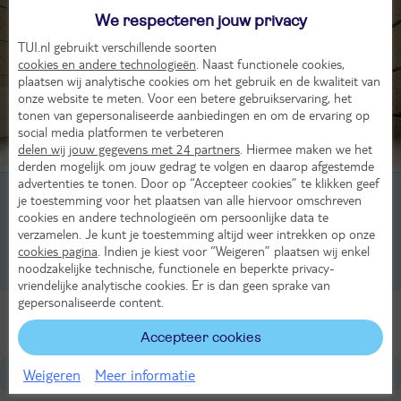
We respecteren jouw privacy
TUI.nl gebruikt verschillende soorten
cookies en andere technologieën
. Naast functionele cookies,
plaatsen wij analytische cookies om het gebruik en de kwaliteit van
onze website te meten. Voor een betere gebruikservaring, het
tonen van gepersonaliseerde aanbiedingen en om de ervaring op
social media platformen te verbeteren
delen wij jouw gegevens met 24 partners
. Hiermee maken we het
Beoordeling van 9 TUI-gasten
derden mogelijk om jouw gedrag te volgen en daarop afgestemde
advertenties te tonen. Door op “Accepteer cookies” te klikken geef
2-persoonskamer, 2-3 pers
je toestemming voor het plaatsen van alle hiervoor omschreven
cookies en andere technologieën om persoonlijke data te
2-persoonskamer, Voor alleengebruik, 1-1 pers
verzamelen. Je kunt je toestemming altijd weer intrekken op onze
cookies pagina
. Indien je kiest voor “Weigeren” plaatsen wij enkel
noodzakelijke technische, functionele en beperkte privacy-
2-persoonskamer, Superior, 2-3 pers
vriendelijke analytische cookies. Er is dan geen sprake van
gepersonaliseerde content.
Alle Kamers
Accepteer cookies
Ligging
Weigeren
Meer informatie