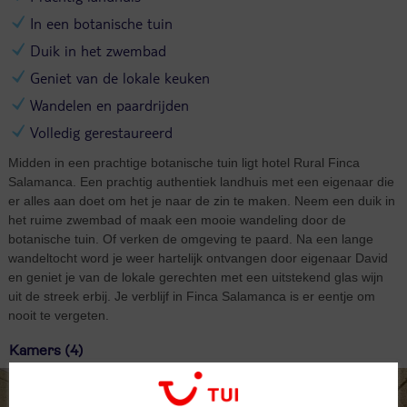
In een botanische tuin
Duik in het zwembad
Geniet van de lokale keuken
Wandelen en paardrijden
Volledig gerestaureerd
Midden in een prachtige botanische tuin ligt hotel Rural Finca
Salamanca. Een prachtig authentiek landhuis met een eigenaar die
er alles aan doet om het je naar de zin te maken. Neem een duik in
het ruime zwembad of maak een mooie wandeling door de
botanische tuin. Of verken de omgeving te paard. Na een lange
wandeltocht word je weer hartelijk ontvangen door eigenaar David
en geniet je van de lokale gerechten met een uitstekend glas wijn
uit de streek erbij. Je verblijf in Finca Salamanca is er eentje om
nooit te vergeten.
Kamers (4)