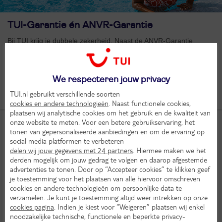
TUI-Garantie én ANVR-Garantie
Bij TUI krijg je dubbele zekerheid. Naast de ANVR-Garantie
bieden we ook onze eigen TUI-Garantie. Samen zorgen ze ervoor
dat je altijd onbezorgd op reis gaat.
We respecteren jouw privacy
Lees meer
TUI.nl gebruikt verschillende soorten
cookies en andere technologieën
. Naast functionele cookies,
plaatsen wij analytische cookies om het gebruik en de kwaliteit van
onze website te meten. Voor een betere gebruikservaring, het
Wat doet de ANVR-Garantie voor jou?
tonen van gepersonaliseerde aanbiedingen en om de ervaring op
social media platformen te verbeteren
Financiële zekerheid
: gaat een reisorganisatie failliet? Dan krijg je je
delen wij jouw gegevens met 24 partners
. Hiermee maken we het
geld terug. Of je wordt alsnog op reis gebracht. Zo verlies je nooit je
derden mogelijk om jouw gedrag te volgen en daarop afgestemde
vakantiegeld.
advertenties te tonen. Door op “Accepteer cookies” te klikken geef
Hulp bij calamiteiten
: natuurrampen, oorlog, pandemieën of
je toestemming voor het plaatsen van alle hiervoor omschreven
andere noodsituaties. We brengen je veilig thuis. Of boeken je om
cookies en andere technologieën om persoonlijke data te
naar een andere bestemming. Altijd met volledige compensatie.
verzamelen. Je kunt je toestemming altijd weer intrekken op onze
24/7 ondersteuning
: problemen tijdens je vakantie? We staan voor
cookies pagina
. Indien je kiest voor “Weigeren” plaatsen wij enkel
je klaar. Wereldwijd. Dag en nacht. Je staat er nooit alleen voor.
noodzakelijke technische, functionele en beperkte privacy-
Professionele begeleiding
: onze experts helpen je. Ze denken mee.