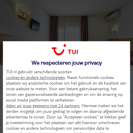
We respecteren jouw privacy
TUI.nl gebruikt verschillende soorten
1-persoonskamer, 1-1 pers
cookies en andere technologieën
. Naast functionele cookies,
plaatsen wij analytische cookies om het gebruik en de kwaliteit van
2-persoonskamer, 1-2 pers
onze website te meten. Voor een betere gebruikservaring, het
tonen van gepersonaliseerde aanbiedingen en om de ervaring op
social media platformen te verbeteren
Ligging
delen wij jouw gegevens met 24 partners
. Hiermee maken we het
derden mogelijk om jouw gedrag te volgen en daarop afgestemde
advertenties te tonen. Door op “Accepteer cookies” te klikken geef
Faciliteiten
je toestemming voor het plaatsen van alle hiervoor omschreven
cookies en andere technologieën om persoonlijke data te