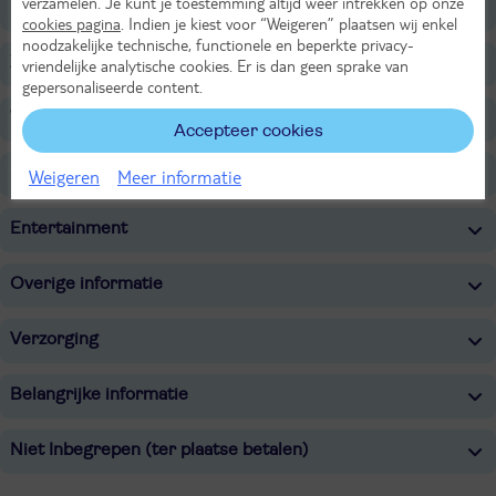
verzamelen. Je kunt je toestemming altijd weer intrekken op onze
Restaurants/Bars
cookies pagina
. Indien je kiest voor “Weigeren” plaatsen wij enkel
noodzakelijke technische, functionele en beperkte privacy-
Zwembaden
vriendelijke analytische cookies. Er is dan geen sprake van
gepersonaliseerde content.
Wellness
Accepteer cookies
Sport & Activiteiten
Weigeren
Meer informatie
Entertainment
Overige informatie
Verzorging
Belangrijke informatie
Niet Inbegrepen (ter plaatse betalen)