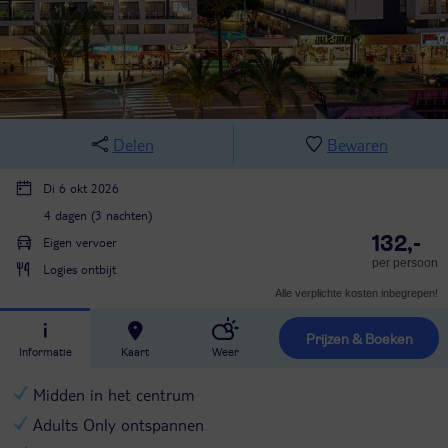
Delen
Bewaren
Di 6 okt 2026
4 dagen (3 nachten)
132,-
Eigen vervoer
per persoon
Logies ontbijt
Alle verplichte kosten inbegrepen!
Prijzen & Boeken
Informatie
Kaart
Weer
Midden in het centrum
Adults Only ontspannen