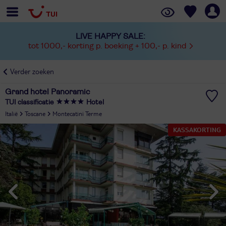
LIVE HAPPY SALE:
tot 1000,- korting p. boeking + 100,- p. kind
Verder zoeken
Grand hotel Panoramic
TUI classificatie
Hotel
Italië
Toscane
Montecatini Terme
KASSAKORTING