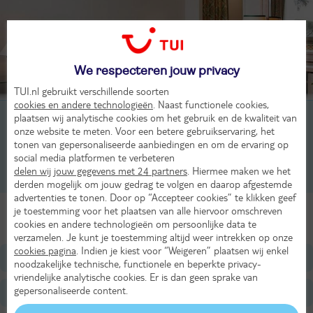
We respecteren jouw privacy
TUI.nl gebruikt verschillende soorten
cookies en andere technologieën
. Naast functionele cookies,
2-persoonskamer, Standard, 2-2 pers
plaatsen wij analytische cookies om het gebruik en de kwaliteit van
onze website te meten. Voor een betere gebruikservaring, het
tonen van gepersonaliseerde aanbiedingen en om de ervaring op
2-persoonskamer, Superior, 2-2 pers
social media platformen te verbeteren
delen wij jouw gegevens met 24 partners
. Hiermee maken we het
4-persoonskamer, Familiekamer, 4-4 pers
derden mogelijk om jouw gedrag te volgen en daarop afgestemde
advertenties te tonen. Door op “Accepteer cookies” te klikken geef
je toestemming voor het plaatsen van alle hiervoor omschreven
Alle Kamers
cookies en andere technologieën om persoonlijke data te
verzamelen. Je kunt je toestemming altijd weer intrekken op onze
cookies pagina
. Indien je kiest voor “Weigeren” plaatsen wij enkel
Ligging
noodzakelijke technische, functionele en beperkte privacy-
vriendelijke analytische cookies. Er is dan geen sprake van
gepersonaliseerde content.
Faciliteiten