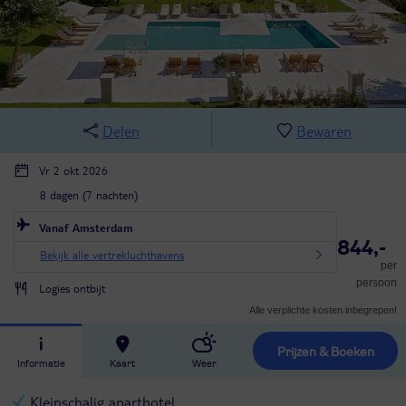
Delen
Bewaren
Vr 2 okt 2026
8 dagen (7 nachten)
Vanaf Amsterdam
844,-
Bekijk alle vertrekluchthavens
per
persoon
Logies ontbijt
Alle verplichte kosten inbegrepen!
Prijzen & Boeken
Informatie
Kaart
Weer
Kleinschalig aparthotel