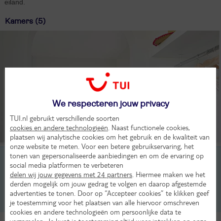
eiland.
Kamers (5)
We respecteren jouw privacy
TUI.nl gebruikt verschillende soorten
cookies en andere technologieën
. Naast functionele cookies,
plaatsen wij analytische cookies om het gebruik en de kwaliteit van
onze website te meten. Voor een betere gebruikservaring, het
tonen van gepersonaliseerde aanbiedingen en om de ervaring op
2-persoonskamer, Superior, 2-3 pers
social media platformen te verbeteren
delen wij jouw gegevens met 24 partners
. Hiermee maken we het
2-persoonskamer, Deluxe, 2-3 pers
derden mogelijk om jouw gedrag te volgen en daarop afgestemde
advertenties te tonen. Door op “Accepteer cookies” te klikken geef
3-kamerappartement, Standaard, 2-5 pers
je toestemming voor het plaatsen van alle hiervoor omschreven
cookies en andere technologieën om persoonlijke data te
verzamelen. Je kunt je toestemming altijd weer intrekken op onze