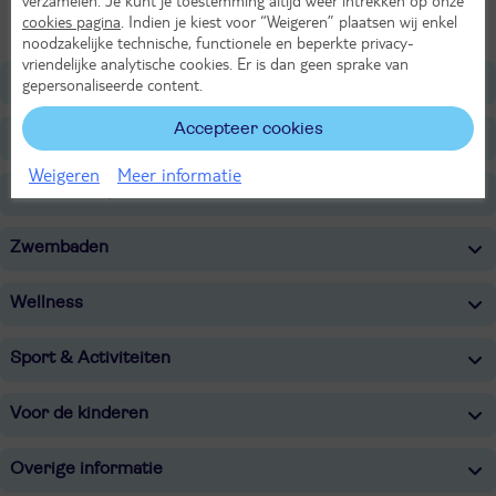
Alle Kamers
cookies pagina
. Indien je kiest voor “Weigeren” plaatsen wij enkel
noodzakelijke technische, functionele en beperkte privacy-
vriendelijke analytische cookies. Er is dan geen sprake van
Ligging
gepersonaliseerde content.
Accepteer cookies
Faciliteiten
Weigeren
Meer informatie
Restaurants/Bars
Zwembaden
Wellness
Sport & Activiteiten
Voor de kinderen
Overige informatie