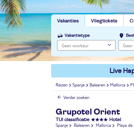
Vakanties
Vliegtickets
C
Vakantietype
Bes
Live Hap
Reizen
Spanje
Balearen
Mallorca
P
Verder zoeken
Grupotel Orient
TUI classificatie
Hotel
Spanje
Balearen
Mallorca
Playa de