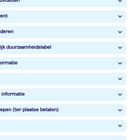
iviteiten
ent
nderen
ijk duurzaamheidslabel
formatie
 informatie
epen (ter plaatse betalen)