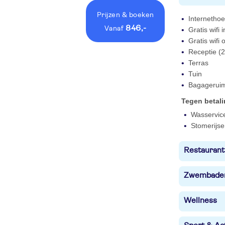
Prijzen
& boeken
Internetho
846,-
vanaf
Gratis wifi
Gratis wifi
Receptie (2
Terras
Tuin
Bagagerui
Tegen betal
Wasservic
Stomerijse
Restaurant
Zwembade
Wellness