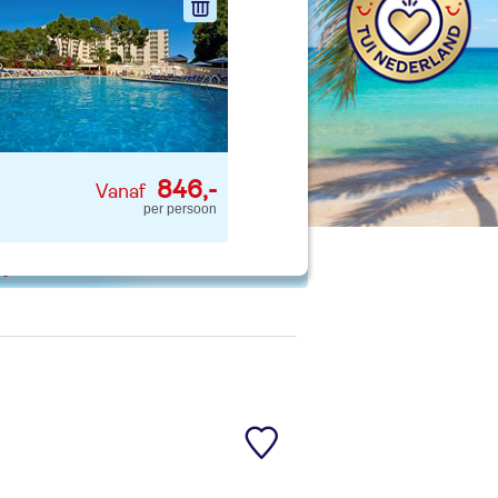
nd jouw ideale vakantie
Zoeken
846,-
per persoon
 p. kind