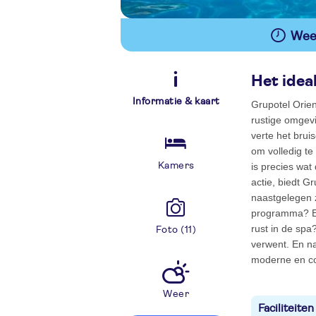
Wees
Het ideal
Informatie & kaart
Grupotel Orien
rustige omgevin
verte het brui
om volledig te
Kamers
is precies wat
actie, biedt Gr
naastgelegen z
programma? Ee
rust in de spa
Foto (11)
verwent. En na
moderne en co
Weer
Faciliteiten