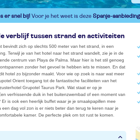
 er snel bij!
Voor je het weet is deze
Spanje-aanbieding
e verblijf tussen strand en activiteiten
t bevindt zich op slechts 500 meter van het strand, in een
g. Terwijl je van het hotel naar het strand wandelt, zie je in de
sende centrum van Playa de Palma. Maar hier is het stil genoeg
 ontspannen zonder het gevoel te hebben iets te missen. En dat
 dit hotel zo bijzonder maakt. Voor wie op zoek is naar wat meer
upotel Orient toegang tot de fantastische faciliteiten van het
usterhotel Grupotel Taurus Park. Wat staat er op je
n verfrissende duik in het buitenzwembad of een moment van
? Er is ook een heerlijk buffet waar je je smaakpapillen mee
 een dag vol zon is er niets beter dan terug te keren naar je
mfortabele kamer. De perfecte plek om tot rust te komen.