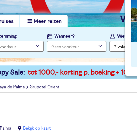
vi
ruises
Meer reizen
temming
Wanneer?
Wie?
py Sale:
tot 1000,- korting p. boeking + 100,-
laya de Palma
Grupotel Orient
 Palma
Bekijk op kaart