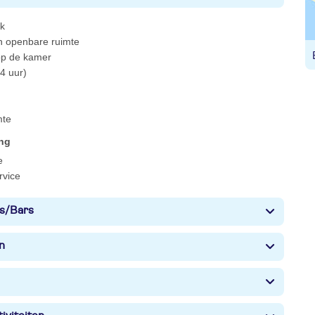
ek
 in openbare ruimte
 op de kamer
4 uur)
mte
ing
e
rvice
s/Bars
n