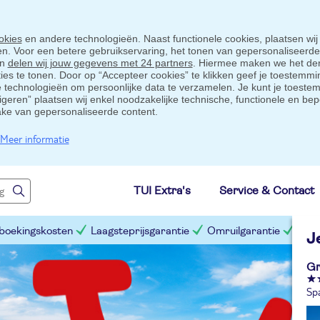
okies
en andere technologieën. Naast functionele cookies, plaatsen wij
ten. Voor een betere gebruikservaring, het tonen van gepersonaliseerd
en
delen wij jouw gegevens met 24 partners
. Hiermee maken we het der
s te tonen. Door op “Accepteer cookies” te klikken geef je toestemmin
technologieën om persoonlijke data te verzamelen. Je kunt je toestem
eigeren” plaatsen wij enkel noodzakelijke technische, functionele en bep
ake van gepersonaliseerde content.
Meer informatie
TUI Extra's
Service & Contact
 boekingskosten
Laagsteprijsgarantie
Omruilgarantie
Slim
J
Gr
Sp