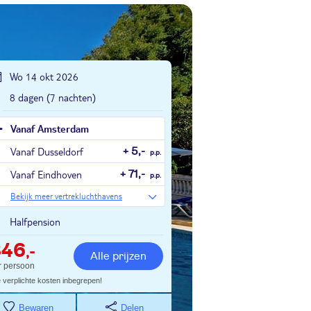
Wo 14 okt 2026
8 dagen (7 nachten)
Vanaf Amsterdam
Vanaf Dusseldorf
+ 5,-
p.p.
Vanaf Eindhoven
+ 71,-
p.p.
Bekijk meer vertrekluchthavens
Halfpension
846
,-
Alle prijzen
r persoon
e verplichte kosten inbegrepen!
Bewaren
Delen