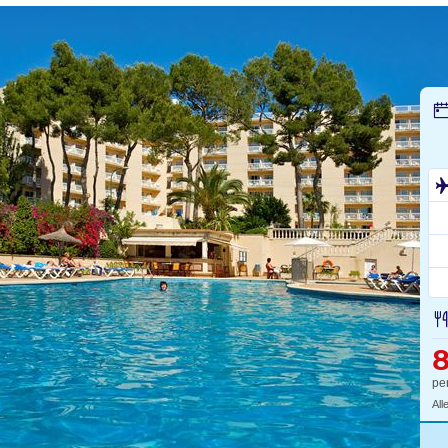
pe
All