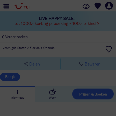
LIVE HAPPY SALE:
tot 1000,- korting p. boeking + 100,- p. kind
Verder zoeken
Verenigde Staten
Florida
Orlando
Delen
Bewaren
Bekijk
Prijzen & Boeken
Informatie
Weer