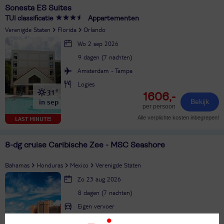
Sonesta ES Suites
TUI classificatie
Appartementen
Verenigde Staten
Florida
Orlando
Wo 2 sep 2026
9 dagen (7 nachten)
Amsterdam - Tampa
Logies
31°
1606,-
in sep
Bekijk
per persoon
Alle verplichte kosten inbegrepen!
LAST MINUTE!
8-dg cruise Caribische Zee - MSC Seashore
Bahamas
Honduras
Mexico
Verenigde Staten
Zo 23 aug 2026
8 dagen (7 nachten)
Eigen vervoer
Volpension