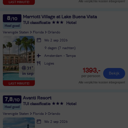
Alle verplichte kosten inbegrepen!
LAST MINUTE!
Marriott Village at Lake Buena Vista
8
TUI classificatie
Hotel
Heel goed
Verenigde Staten
Florida
Orlando
Wo 2 sep 2026
9 dagen (7 nachten)
Amsterdam - Tampa
Logies
31°
1393,-
in sep
Bekijk
per persoon
Alle verplichte kosten inbegrepen!
LAST MINUTE!
Avanti Resort
7,8
TUI classificatie
Hotel
Heel goed
Verenigde Staten
Florida
Orlando
Wo 2 sep 2026