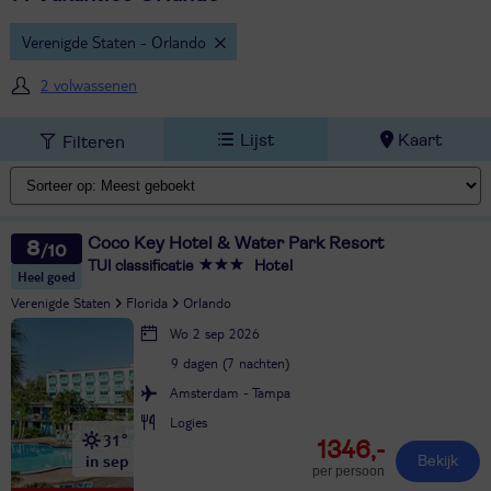
Verenigde Staten - Orlando
2 volwassenen
Lijst
Kaart
Filteren
Coco Key Hotel & Water Park Resort
8
TUI classificatie
Hotel
Heel goed
Verenigde Staten
Florida
Orlando
Wo 2 sep 2026
9 dagen (7 nachten)
Amsterdam - Tampa
Logies
31°
1346,-
in sep
Bekijk
per persoon