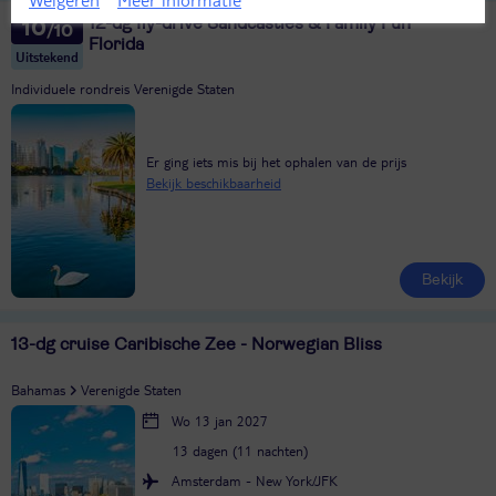
12-dg fly-drive Sandcastles & Family Fun
10
Florida
Uitstekend
Individuele rondreis Verenigde Staten
Er ging iets mis bij het ophalen van de prijs
Bekijk beschikbaarheid
Bekijk
13-dg cruise Caribische Zee - Norwegian Bliss
Bahamas
Verenigde Staten
Wo 13 jan 2027
13 dagen (11 nachten)
Amsterdam - New York/JFK