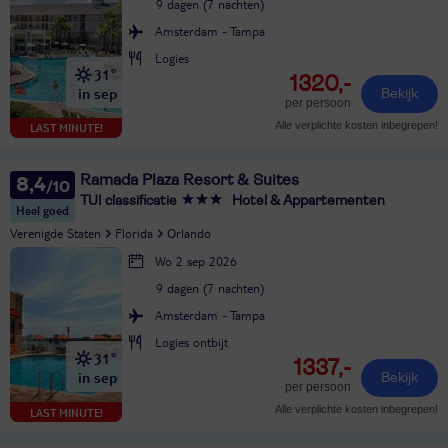
9 dagen (7 nachten)
Amsterdam - Tampa
Logies
31°
1320,-
in sep
Bekijk
per persoon
Alle verplichte kosten inbegrepen!
LAST MINUTE!
Ramada Plaza Resort & Suites
8,4
TUI classificatie
Hotel & Appartementen
Heel goed
Verenigde Staten
Florida
Orlando
Wo 2 sep 2026
9 dagen (7 nachten)
Amsterdam - Tampa
Logies ontbijt
31°
1337,-
in sep
Bekijk
per persoon
Alle verplichte kosten inbegrepen!
LAST MINUTE!