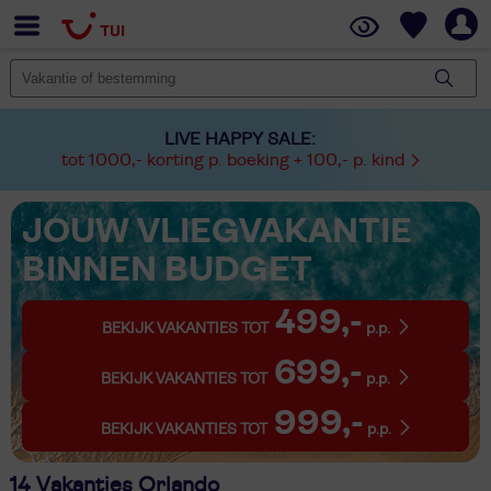
LIVE HAPPY SALE:
tot 1000,- korting p. boeking + 100,- p. kind
JOUW VLIEGVAKANTIE
BINNEN BUDGET
499,-
BEKIJK VAKANTIES TOT
p.p.
699,-
BEKIJK VAKANTIES TOT
p.p.
999,-
BEKIJK VAKANTIES TOT
p.p.
14 Vakanties Orlando