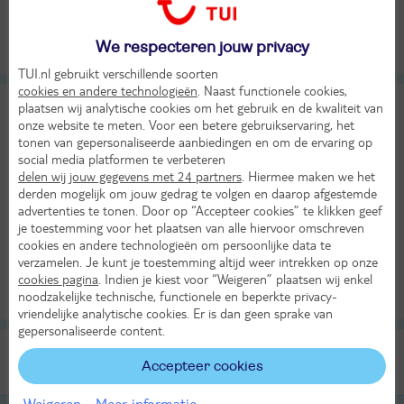
620,-
Bekijk
per persoon
We respecteren jouw privacy
Alle verplichte kosten inbegrepen!
TUI.nl gebruikt verschillende soorten
cookies en andere technologieën
. Naast functionele cookies,
10-daagse rondreis Florida Sunshine
plaatsen wij analytische cookies om het gebruik en de kwaliteit van
onze website te meten. Voor een betere gebruikservaring, het
Groepsrondreis Verenigde Staten
tonen van gepersonaliseerde aanbiedingen en om de ervaring op
social media platformen te verbeteren
Do 19 nov 2026
delen wij jouw gegevens met 24 partners
. Hiermee maken we het
10 dagen (8 nachten)
derden mogelijk om jouw gedrag te volgen en daarop afgestemde
advertenties te tonen. Door op “Accepteer cookies” te klikken geef
Amsterdam - Miami
je toestemming voor het plaatsen van alle hiervoor omschreven
Logies ontbijt
cookies en andere technologieën om persoonlijke data te
2250,-
verzamelen. Je kunt je toestemming altijd weer intrekken op onze
Bekijk
cookies pagina
. Indien je kiest voor “Weigeren” plaatsen wij enkel
per persoon
noodzakelijke technische, functionele en beperkte privacy-
Alle verplichte kosten inbegrepen!
vriendelijke analytische cookies. Er is dan geen sprake van
gepersonaliseerde content.
ORLANDO
Accepteer cookies
Laat je inspireren
Weigeren
Meer informatie