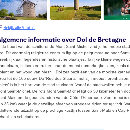
Bekijk alle 5 foto's
Algemene informatie over Dol de Bretagne
n de buurt van de schitterende Mont Saint-Michel vind je het mooie sta
ee. Dit voormalig religieuze centrum ligt op de pelgrimsroute naar Sa
treek rijk aan legendes en historische plaatsjes. Talrijke kleine wegen d
andelaars, fietsers en ruiters naar de meest opmerkelijke sites, zoals
olent en het woud van Mesnil. Dol zelf bezit één van de mooiste kathe
2ee tot de 16e eeuw. De ‘Rue des Stuarts’ met zijn mooie herenhuizen,
alets’ is in het hart van de stad te vinden. Vanaf de stadswallen heb je 
ont Saint-Michel. De rots Mont Saint-Michel ligt op 30 kilometer ten noo
aint-Malo en de goudstranden van de Côte d’Emeraude. Zeer mooi is de 
op 35 km) waar je de gezellige sfeer van vroegere tijden terug vindt. 
chitterende uitzicht op de prachtige kustlijn tussen Saint-Malo en Cap F
chaal- en schelpdieren.