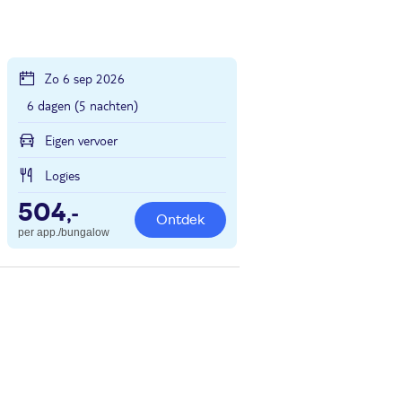
Zo 6 sep 2026
6 dagen (5 nachten)
Eigen vervoer
Logies
504
,-
Ontdek
per app./bungalow