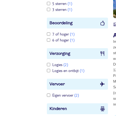
5 sterren
(1)
3 sterren
(1)
Beoordeling
7 of hoger
(1)
6 of hoger
(1)
I
z
s
Verzorging
w
Logies
(2)
D
1
Logies en ontbijt
(1)
P
M
Vervoer
S
(
Eigen vervoer
(2)
s
s
Kinderen