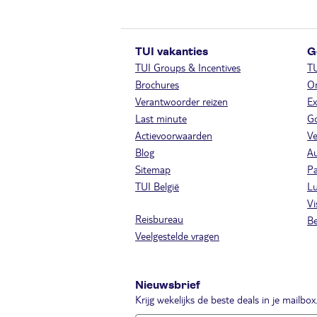
TUI vakanties
G
TUI Groups & Incentives
T
Brochures
On
Verantwoorder reizen
Ex
Last minute
Go
Actievoorwaarden
Ve
Blog
A
Sitemap
Pa
TUI België
Lu
Vi
Reisbureau
Be
Veelgestelde vragen
Nieuwsbrief
Krijg wekelijks de beste deals in je mailbox