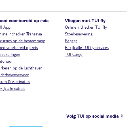
oed voorbereid op reis
Vliegen met TUI fly
UI App
Online inchecken TUI fly
line inchecken Transavia
Stoelreservering
cursies op de bestemming
Bagage
ed voorbereid op reis
Bekijk alle TUI fly services
rzekeringen
TUI Cargo
utohuur
rkeren op de luchthaven
chthavenvervoer
sum & vaccinaties
kijk alle extra's
Volg TUI op social media
.