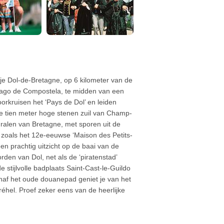
dje Dol-de-Bretagne, op 6 kilometer van de
ntiago de Compostela, te midden van een
oorkruisen het ‘Pays de Dol’ en leiden
 de tien meter hoge stenen zuil van Champ-
dralen van Bretagne, met sporen uit de
 zoals het 12e-eeuwse ‘Maison des Petits-
een prachtig uitzicht op de baai van de
rden van Dol, net als de ‘piratenstad’
stijlvolle badplaats Saint-Cast-le-Guildo
Vanaf het oude douanepad geniet je van het
réhel. Proef zeker eens van de heerlijke