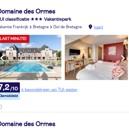
Domaine des Ormes
UI classificatie
Vakantiepark
akantie Frankrijk
Bretagne
Dol de Bretagne
kaart
LAST MINUTE!
7,2
6 beoordelingen van TUI-gasten
Domaine des Ormes