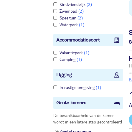
Kindvriendelijk
(2)
Zwembad
(2)
Speeltuin
(2)
Waterpark
(1)
S
Accommodatiesoort
S
Vakantiepark
(1)
H
Camping
(1)
H
z
Ligging
B
In rustige omgeving
(1)
Grote kamers
A
De beschikbaarheid van de kamer
wordt in een latere stap gecontroleerd
Aantal personen