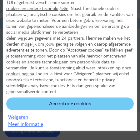
TUI.nl gebruikt verschillende soorten
cookies en andere technologieën
. Naast functionele cookies,
plaatsen wij analytische cookies om het gebruik en de kwaliteit van
onze website te meten. Voor een betere gebruikservaring, het
Algemene informatie
tonen van gepersonaliseerde aanbiedingen en om de ervaring op
social media platformen te verbeteren
Praktische informatie over Morzine
delen wij jouw gegevens met 24 partners
. Hiermee maken we het
derden mogelijk om jouw gedrag te volgen en daarop afgestemde
advertenties te tonen. Door op “Accepteer cookies” te klikken geef
Winkelen in Morzine
je toestemming voor het plaatsen van alle hiervoor omschreven
cookies en andere technologieën om persoonlijke data te
Sport in Morzine
verzamelen. Je kunt je toestemming altijd weer intrekken op onze
cookies pagina
. Indien je kiest voor “Weigeren” plaatsen wij enkel
Transport en verhuur in Morzine
noodzakelijke technische, functionele en beperkte privacy-
vriendelijke analytische cookies. Er is dan geen sprake van
Uitgaan en activiteiten in Morzine
gepersonaliseerde content.
Accepteer cookies
Wetenswaardigheden in Morzine
Weigeren
Meer informatie
Bekijk ons aanbod