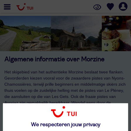
Algemene informatie over Morzine
Het skigebied van het authentieke Morzine beslaat twee flanken.
Gevorderden kiezen vooral voor de zwaardere pistes van Nyons-
Chamossières, terwijl prille beginners en middelmatige skiërs zich
thuis voelen op de zuidelijke helling met de pistes van Le Pléney,
die aansluiten op die van Les Gets. Ook de fraaie pistes van
Avoriaz zijn gemakkelijk bereikbaar. Wandel eens door de
straatjes van het authentieke en levendige bergdorp, langs de
typische chalets en laat u de geschiedenis van Morzine vertellen.
We respecteren jouw privacy
Bekijk ons aanbod