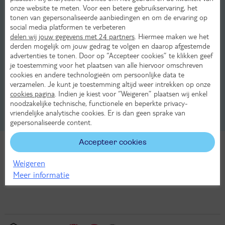
onze website te meten. Voor een betere gebruikservaring, het
Praktische informatie over Arles
tonen van gepersonaliseerde aanbiedingen en om de ervaring op
social media platformen te verbeteren
Winkelen in Arles
delen wij jouw gegevens met 24 partners
. Hiermee maken we het
derden mogelijk om jouw gedrag te volgen en daarop afgestemde
Stranden in Arles
advertenties te tonen. Door op “Accepteer cookies” te klikken geef
je toestemming voor het plaatsen van alle hiervoor omschreven
cookies en andere technologieën om persoonlijke data te
Transport en verhuur in Arles
verzamelen. Je kunt je toestemming altijd weer intrekken op onze
cookies pagina
. Indien je kiest voor “Weigeren” plaatsen wij enkel
Uitgaan en activiteiten in Arles
noodzakelijke technische, functionele en beperkte privacy-
vriendelijke analytische cookies. Er is dan geen sprake van
Wetenswaardigheden in Arles
gepersonaliseerde content.
Accepteer cookies
Bekijk ons aanbod
Weigeren
Meer informatie